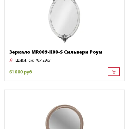
Зеркало MR009-K00-S Сильвери Роум
ШxВxГ, см:
78x129x7
61 000 руб