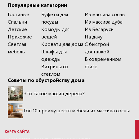
Популярные категории
Гостиные
Буфеты для
Из массива сосны
Спальни
посуды
Из массива дуба
Детские
Комоды для
Из Беларуси
Прихожие
вещей
На дачу
Светлая
Кровати для дома
С быстрой
мебель
Шкафы для
доставкой
одежды
В современном
Витрины со
стиле
стеклом
Советы по обустройству дома
Что такое массив дерева?
Топ 10 преимуществ мебели из массива сосны
КАРТА САЙТА