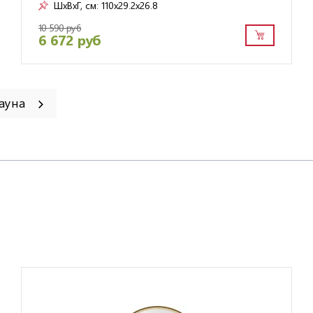
ШxВxГ, см:
110x29.2x26.8
10 590 руб
6 672 руб
Рауна