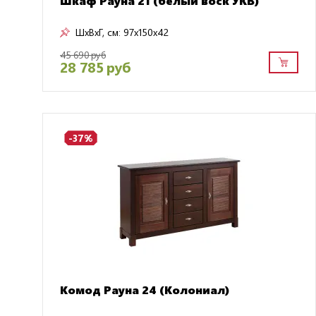
Шкаф Рауна 21 (белый воск УКВ)
ШxВxГ, см:
97x150x42
45 690 руб
28 785 руб
-37%
Комод Рауна 24 (Колониал)