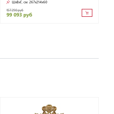
ШxВxГ, см:
267x214x60
157 290 руб
99 093 руб