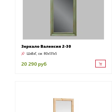
Зеркало Валенсия 2-30
ШxВxГ, см:
80x131x5
20 290 руб