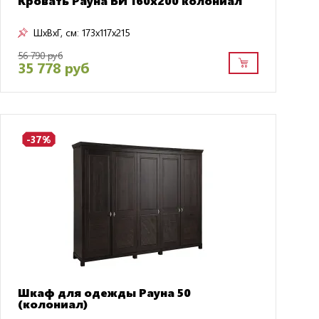
Кровать Рауна БИ 160х200 колониал
ШxВxГ, см:
173x117x215
56 790 руб
35 778 руб
-37%
Шкаф для одежды Рауна 50
(колониал)