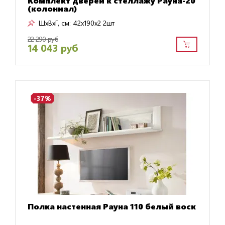
Комплект дверей к стеллажу Рауна-20
(колониал)
ШxВxГ, см:
42x190x2 2шт
22 290 руб
14 043 руб
-37%
Полка настенная Рауна 110 белый воск