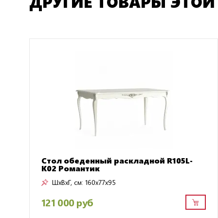
ДРУГИЕ ТОВАРЫ ЭТОЙ
Стол обеденный раскладной R105L-
K02 Романтик
ШxВxГ, см:
160x77x95
121 000 руб