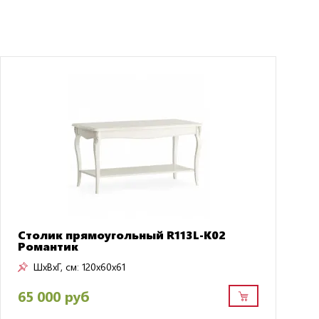
Столик прямоугольный R113L-K02
Романтик
ШxВxГ, см:
120x60x61
65 000 руб