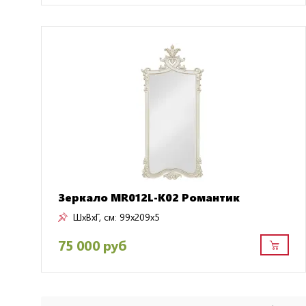
Зеркало MR012L-K02 Романтик
ШxВxГ, см:
99x209x5
75 000 руб