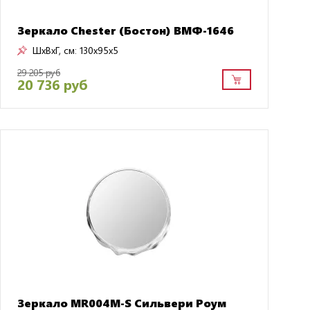
Зеркало Chester (Бостон) ВМФ-1646
ШxВxГ, см:
130x95x5
29 205 руб
20 736 руб
Зеркало MR004M-S Сильвери Роум