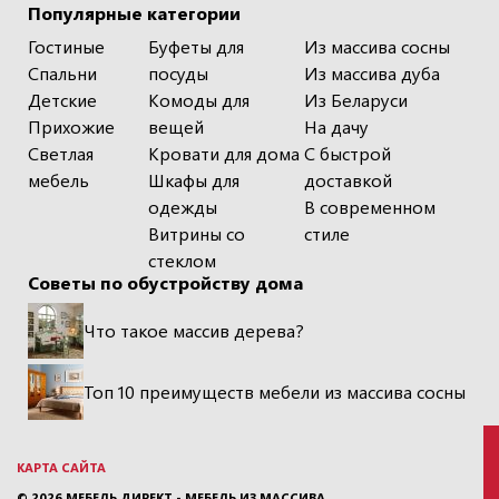
Популярные категории
Гостиные
Буфеты для
Из массива сосны
Спальни
посуды
Из массива дуба
Детские
Комоды для
Из Беларуси
Прихожие
вещей
На дачу
Светлая
Кровати для дома
С быстрой
мебель
Шкафы для
доставкой
одежды
В современном
Витрины со
стиле
стеклом
Советы по обустройству дома
Что такое массив дерева?
Топ 10 преимуществ мебели из массива сосны
КАРТА САЙТА
© 2026
МЕБЕЛЬ ДИРЕКТ - МЕБЕЛЬ ИЗ МАССИВА