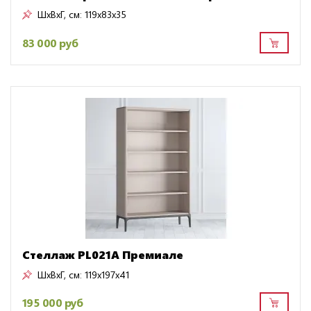
ШxВxГ, см:
119x83x35
83 000 руб
Стеллаж PL021A Премиале
ШxВxГ, см:
119x197x41
195 000 руб