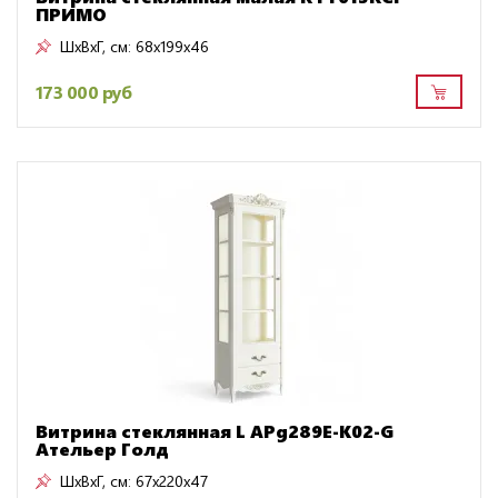
ПРИМО
ШxВxГ, см:
68x199x46
173 000 руб
Витрина стеклянная L APg289E-K02-G
Ательер Голд
ШxВxГ, см:
67x220x47