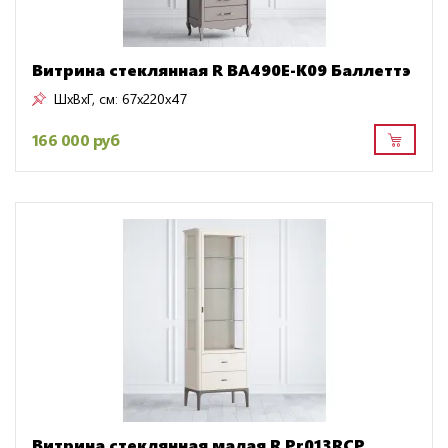
Витрина стеклянная R BA490E-K09 Баллеттэ
ШxВxГ, см:
67x220x47
166 000 руб
Витрина стеклянная малая R Pr013RCP