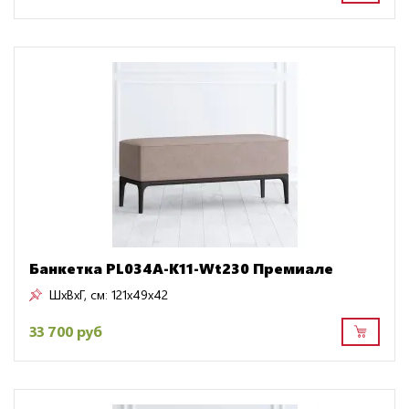
Банкетка PL034A-K11-Wt230 Премиале
ШxВxГ, см:
121x49x42
33 700 руб