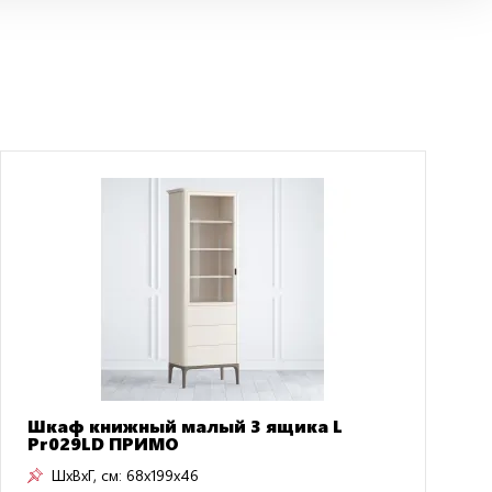
Шкаф книжный малый 3 ящика L
Pr029LD ПРИМО
ШxВxГ, см:
68x199x46