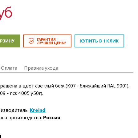
уб
ГАРАНТИЯ
ОРЗИНУ
КУПИТЬ В 1 КЛИК
ЛУЧШЕЙ ЦЕНЫ!
Оплата
Правила ухода
рашена в цвет светлый беж (K07 - ближайший RAL 9001),
9 - ncs 4005 y50r).
изводитель:
Kreind
ана производства:
Россия
И