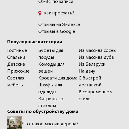
Сб-Вс: по записи
как проехать?
Отзывы на Яндексе
Отзывы в Google
Популярные категории
Гостиные
Буфеты для
Из массива сосны
Спальни
посуды
Из массива дуба
Детские
Комоды для
Из Беларуси
Прихожие
вещей
На дачу
Светлая
Кровати для дома
С быстрой
мебель
Шкафы для
доставкой
одежды
В современном
Витрины со
стиле
стеклом
Советы по обустройству дома
Что такое массив дерева?