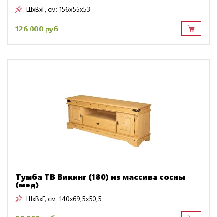
ШxВxГ, см:
156x56x53
126 000 руб
Тумба ТВ Викинг (180) из массива сосны
(мед)
ШxВxГ, см:
140x69,5x50,5