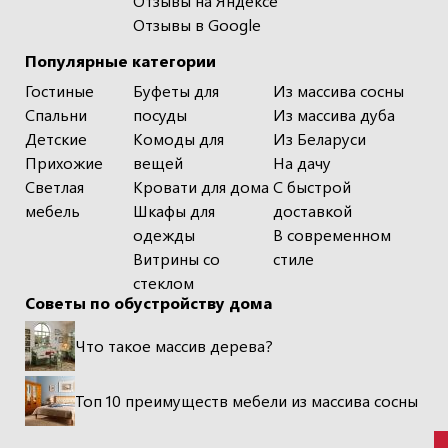
Отзывы на Яндексе
Отзывы в Google
Популярные категории
Гостиные
Буфеты для
Из массива сосны
Спальни
посуды
Из массива дуба
Детские
Комоды для
Из Беларуси
Прихожие
вещей
На дачу
Светлая
Кровати для дома
С быстрой
мебель
Шкафы для
доставкой
одежды
В современном
Витрины со
стиле
стеклом
Советы по обустройству дома
Что такое массив дерева?
Топ 10 преимуществ мебели из массива сосны