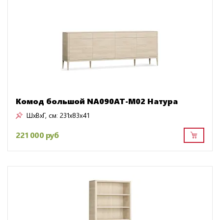
Комод большой NA090AT-M02 Натура
ШxВxГ, см:
231x83x41
221 000 руб