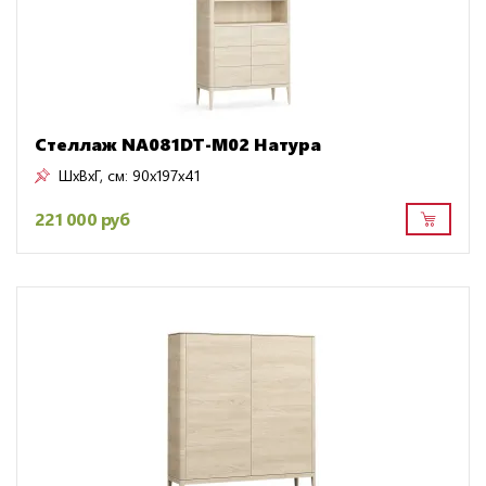
Стеллаж NA081DT-M02 Натура
ШxВxГ, см:
90x197x41
221 000 руб