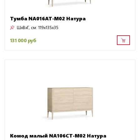
Тумба NA016AT-M02 Натура
ШxВxГ, см:
119x135x35
131 000 руб
Комод малый NA106CT-M02 Натура