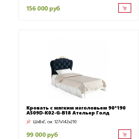
156 000 руб
Кровать с мягким изголовьем 90*190
A509D-K02-G-B18 Ательер Голд
ШxВxГ, см:
127x142x210
99 000 руб