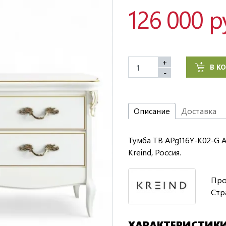
126 000 р
+
В К
-
Описание
Доставка
Тумба ТВ APg116Y-K02-G 
Kreind, Россия.
Про
Стр
ХАРАКТЕРИСТИК