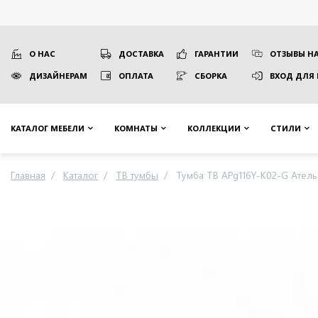
О НАС
ДОСТАВКА
ГАРАНТИИ
ОТЗЫВЫ НА
ДИЗАЙНЕРАМ
ОПЛАТА
СБОРКА
ВХОД ДЛЯ
КАТАЛОГ МЕБЕЛИ
КОМНАТЫ
КОЛЛЕКЦИИ
СТИЛИ
Главная
Каталог
ТВ тумбы
Тумба ТВ APg116Y-K02-G Атель