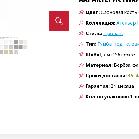
Цвет:
Слоновая кость 
Коллекция:
Ательер 
Стиль:
Прованс
Тип:
Тумбы под телев
ШxВxГ, см:
156x56x53
Материал:
Берёза, ф
Сроки доставки:
35-
Гарантия:
24 месяца
Кол-во упаковок:
1 шт