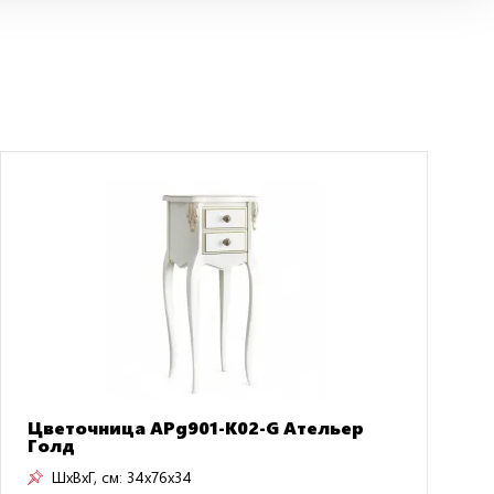
Цветочница APg901-K02-G Ательер
Голд
ШxВxГ, см:
34x76x34