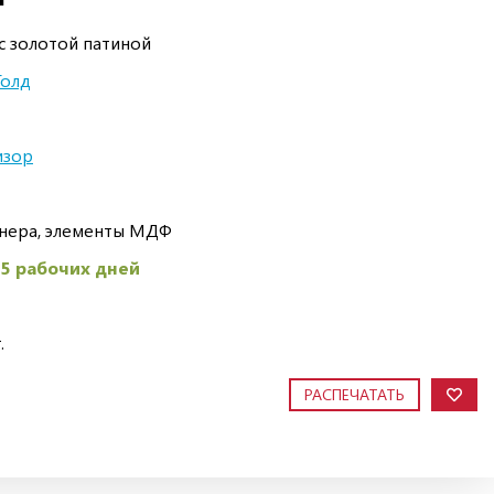
с золотой патиной
Голд
изор
анера, элементы МДФ
45 рабочих дней
.
РАСПЕЧАТАТЬ