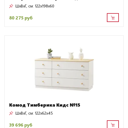
ШxВxГ, см:
122x198x60
80 275 руб
Комод Тимберика Кидс №15
ШxВxГ, см:
122x62x45
39 696 руб