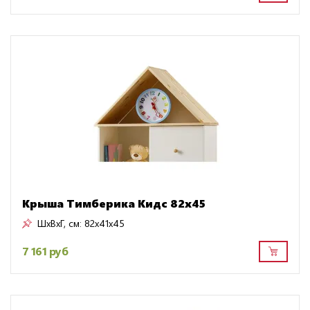
Крыша Тимберика Кидс 82х45
ШxВxГ, см:
82x41x45
7 161 руб