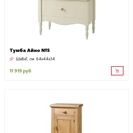
Тумба Айно №5
ШxВxГ, см:
64x44x34
11 919 руб