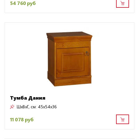
54 760 руб
Тумба Дания
ШxВxГ, см:
45x54x36
11 078 руб