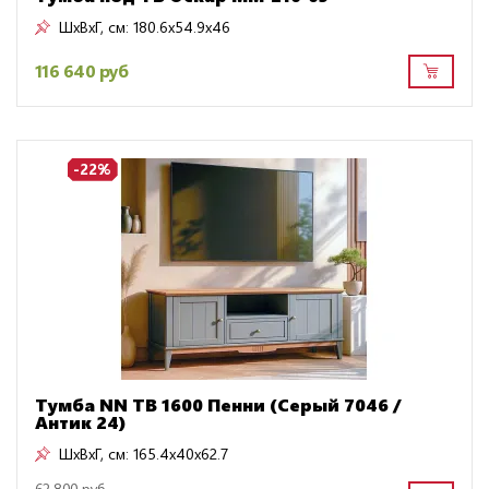
ШxВxГ, см:
180.6x54.9x46
116 640 руб
-22%
Тумба NN ТВ 1600 Пенни (Серый 7046 /
Антик 24)
ШxВxГ, см:
165.4x40x62.7
62 800 руб