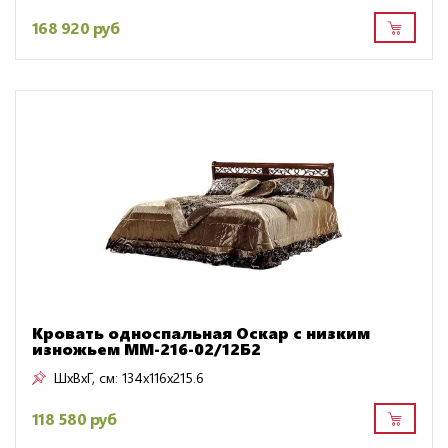
168 920 руб
Кровать односпальная Оскар с низким
изножьем ММ-216-02/12Б2
ШxВxГ, см:
134x116x215.6
118 580 руб