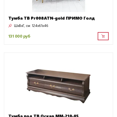
Тумба ТВ Pr008ATN-gold ПРИМО Голд
ШxВxГ, см:
124x61x46
131 000 руб
Тумба под ТВ Оскар ММ-210-05