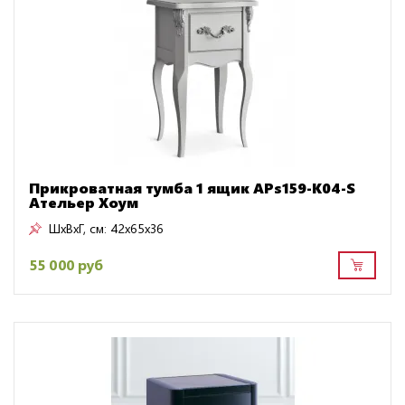
Прикроватная тумба 1 ящик APs159-K04-S
Ательер Хоум
ШxВxГ, см:
42x65x36
55 000 руб