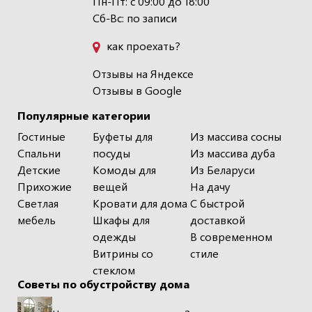
Пн-Пт: с 09:00 до 18:00
Сб-Вс: по записи
как проехать?
Отзывы на Яндексе
Отзывы в Google
Популярные категории
Гостиные
Буфеты для
Из массива сосны
Спальни
посуды
Из массива дуба
Детские
Комоды для
Из Беларуси
Прихожие
вещей
На дачу
Светлая
Кровати для дома
С быстрой
мебель
Шкафы для
доставкой
одежды
В современном
Витрины со
стиле
стеклом
Советы по обустройству дома