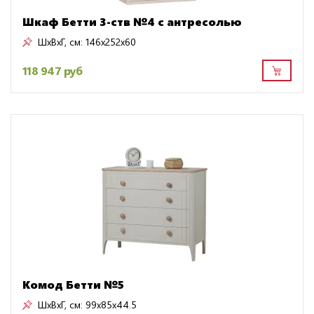
Шкаф Бетти 3-ств №4 с антресолью
ШxВxГ, см:
146x252x60
118 947 руб
Комод Бетти №5
ШxВxГ, см:
99x85x44.5