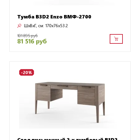
Тумба B3D2 Enzo ВМФ-2700
ШxВxГ, см:
170x76x53.2
101 895 руб
81 516 руб
-20%
Стол письменный 2-х тумбовый B1D2