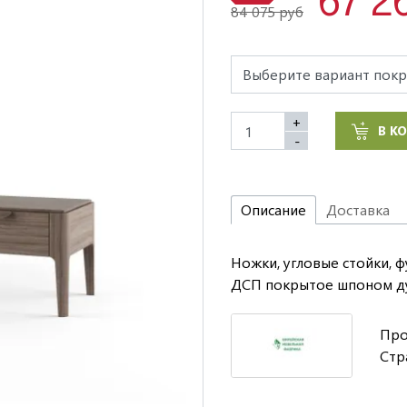
84 075 руб
+
В К
-
Описание
Доставка
Ножки, угловые стойки, ф
ДСП покрытое шпоном ду
Про
Стр