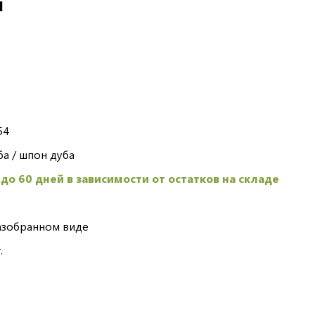
И
54
ба / шпон дуба
 до 60 дней в зависимости от остатков на складе
азобранном виде
.