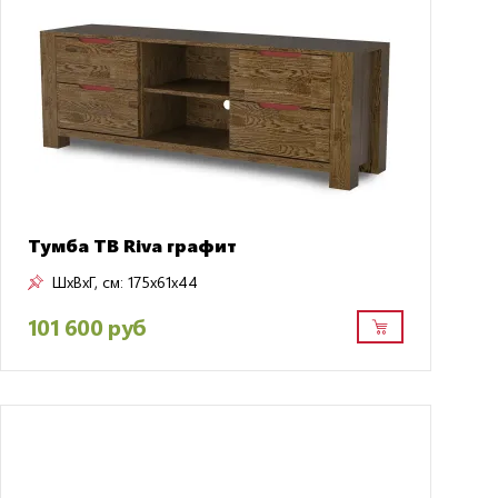
Тумба ТВ Riva графит
ШxВxГ, см:
175x61x44
101 600 руб