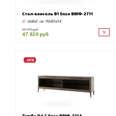
Стол-консоль В1 Enzo ВМФ-2711
ШxВxГ, см:
110x85x54
59 775 руб
47 820 руб
-20%
Тумба D4 C Enzo ВМФ-2714