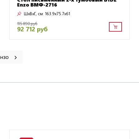
Enzo ВМФ-2716
ШxВxГ, см:
163.9x75.7x61
115 890 руб
92 712 руб
Энзо