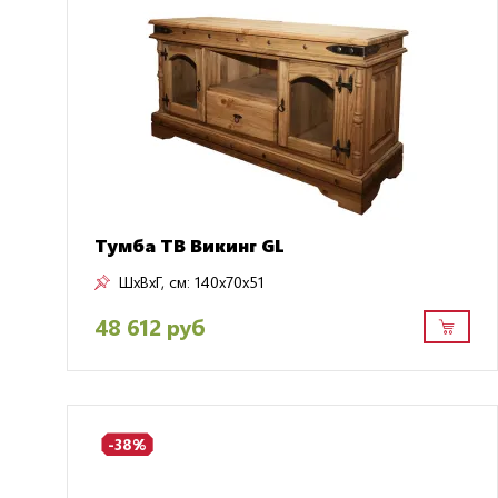
Тумба ТВ Викинг GL
ШxВxГ, см:
140x70x51
48 612 руб
-38%