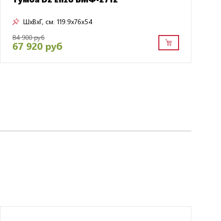
ШxВxГ, см:
119.9x76x54
84 900 руб
67 920 руб