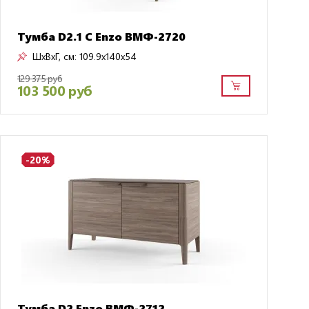
Тумба D2.1 C Enzo ВМФ-2720
ШxВxГ, см:
109.9x140x54
129 375 руб
103 500 руб
-20%
Тумба D2 Enzo ВМФ-2712