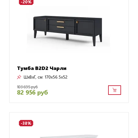
-20%
Тумба B2D2 Чарли
ШxВxГ, см:
170x56.5x52
103 695 руб
82 956 руб
-38%