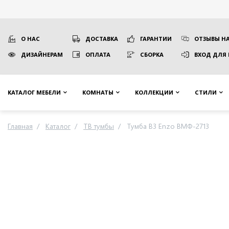
О НАС
ДОСТАВКА
ГАРАНТИИ
ОТЗЫВЫ НА
ДИЗАЙНЕРАМ
ОПЛАТА
СБОРКА
ВХОД ДЛЯ
КАТАЛОГ МЕБЕЛИ
КОМНАТЫ
КОЛЛЕКЦИИ
СТИЛИ
Главная
Каталог
ТВ тумбы
Тумба B3 Enzo ВМФ-2713