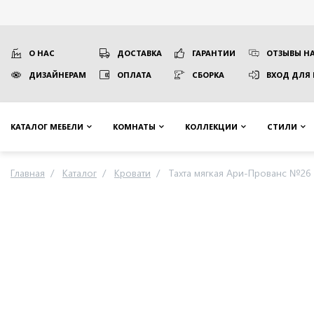
О НАС
ДОСТАВКА
ГАРАНТИИ
ОТЗЫВЫ НА
ДИЗАЙНЕРАМ
ОПЛАТА
СБОРКА
ВХОД ДЛЯ
КАТАЛОГ МЕБЕЛИ
КОМНАТЫ
КОЛЛЕКЦИИ
СТИЛИ
Главная
Каталог
Кровати
Тахта мягкая Ари-Прованс №26 