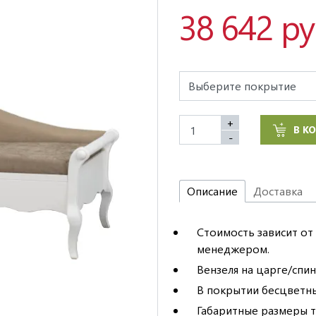
38 642 р
+
В К
-
Описание
Доставка
Стоимость зависит от 
менеджером.
Вензеля на царге/спин
В покрытии бесцветны
Габаритные размеры та