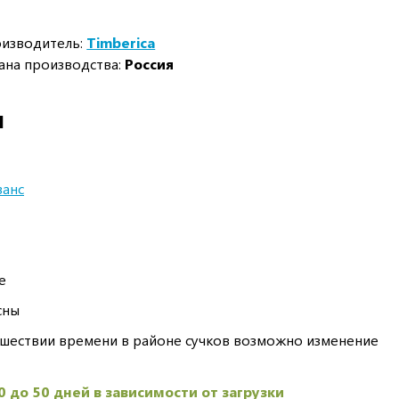
изводитель:
Timberica
ана производства:
Россия
И
анс
е
сны
шествии времени в районе сучков возможно изменение
0 до 50 дней в зависимости от загрузки