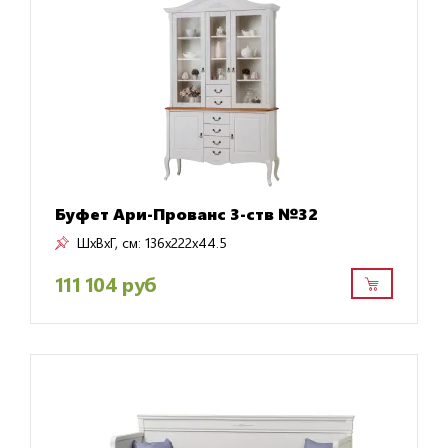
Буфет Ари-Прованс 3-ств №32
ШxВxГ, см:
136x222x44.5
111 104 руб