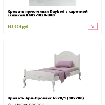
Кровать пристенная Daybed с каретной
стяжкой K40Y-1020-B08
143 924 руб
Кровать Ари-Прованс №20/1 (90х200)
ШxВxГ, см:
102x90x212