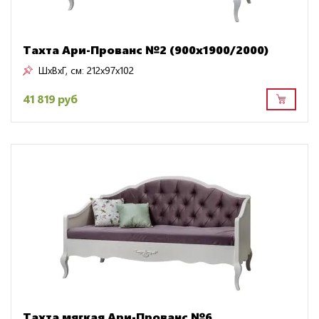
Тахта Ари-Прованс №2 (900х1900/2000)
ШxВxГ, см:
212x97x102
41 819 руб
Тахта мягкая Ари-Прованс №6