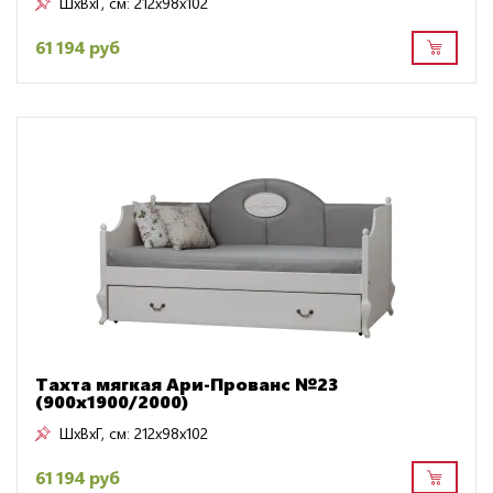
ШxВxГ, см:
212x98x102
61 194 руб
Тахта мягкая Ари-Прованс №23
(900х1900/2000)
ШxВxГ, см:
212x98x102
61 194 руб