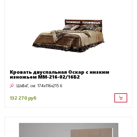
Кровать двуспальная Оскар с низким
изножьем ММ-216-02/16Б2
ШxВxГ, см:
174x116x215.6
132 270 руб