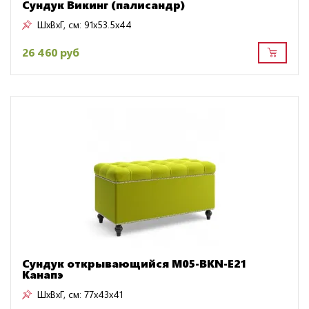
Сундук Викинг (палисандр)
ШxВxГ, см:
91x53.5x44
26 460 руб
Сундук открывающийся M05-BKN-E21
Канапэ
ШxВxГ, см:
77x43x41