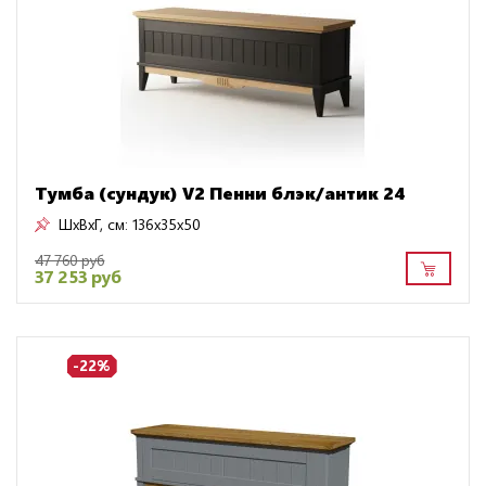
Тумба (сундук) V2 Пенни блэк/антик 24
ШxВxГ, см:
136x35x50
47 760 руб
37 253 руб
-22%