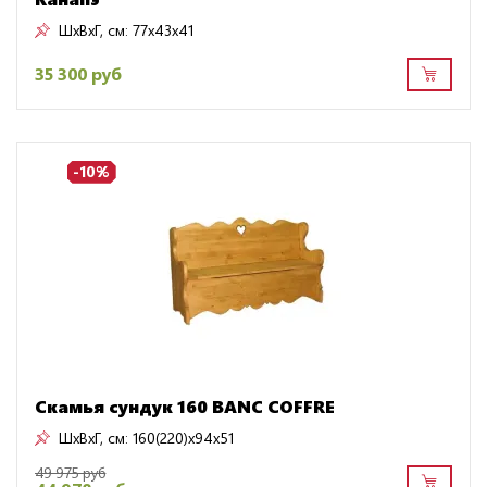
ШxВxГ, см:
77x43x41
35 300 руб
-10%
Скамья сундук 160 BANC COFFRE
ШxВxГ, см:
160(220)x94x51
49 975 руб