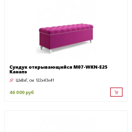
Сундук открывающийся M07-WKN-E25
Канапэ
ШxВxГ, см:
122x43x41
46 000 руб