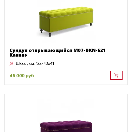
Сундук открывающийся M07-BKN-E21
Канапэ
ШxВxГ, см:
122x43x41
46 000 руб