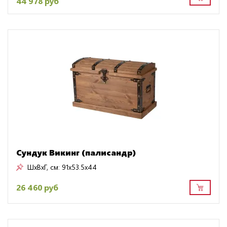
44 978 руб
Сундук Викинг (палисандр)
ШxВxГ, см:
91x53.5x44
26 460 руб