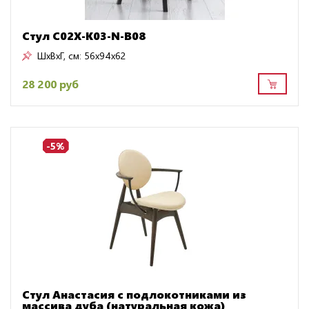
Стул C02X-K03-N-B08
ШxВxГ, см:
56x94x62
28 200 руб
-5%
Стул Анастасия с подлокотниками из
массива дуба (натуральная кожа)