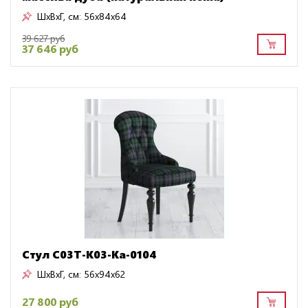
ШxВxГ, см:
56x84x64
39 627 руб
37 646 руб
Стул C03T-K03-Ka-0104
ШxВxГ, см:
56x94x62
27 800 руб