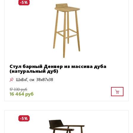
-5%
Стул барный Денвер из массива дуба
(натуральный дуб)
ШxВxГ, см:
38x87x38
17 330 руб
16 464 руб
-5%