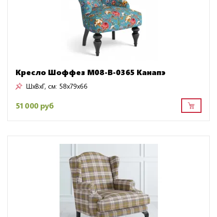
Кресло Шоффез M08-B-0365 Канапэ
ШxВxГ, см:
58x79x66
51 000 руб