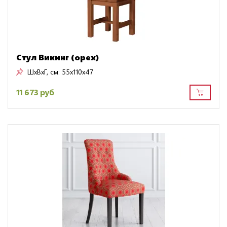
Стул Викинг (орех)
ШxВxГ, см:
55x110x47
11 673 руб