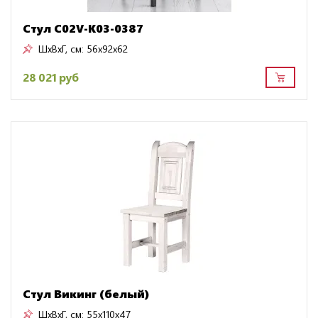
Стул C02V-K03-0387
ШxВxГ, см:
56x92x62
28 021 руб
Стул Викинг (белый)
ШxВxГ, см:
55x110x47