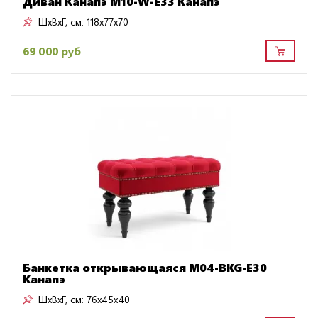
Диван Канапэ M10-W-E33 Канапэ
ШxВxГ, см:
118x77x70
69 000 руб
Банкетка открывающаяся M04-BKG-E30
Канапэ
ШxВxГ, см:
76x45x40