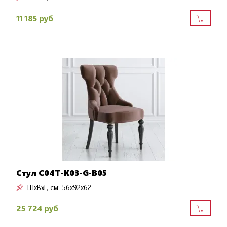
11 185 руб
Стул C04T-K03-G-B05
ШxВxГ, см:
56x92x62
25 724 руб