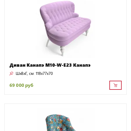
Диван Канапэ M10-W-E23 Канапэ
ШxВxГ, см:
118x77x70
69 000 руб