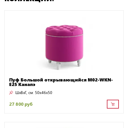
Пуф Большой открывающийся M02-WKN-
E25 Канапэ
ШxВxГ, см:
50x46x50
27 800 руб