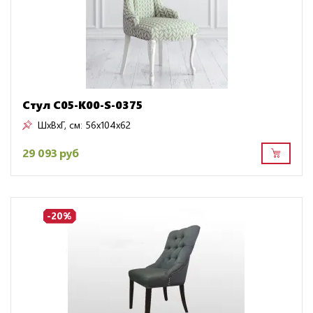
Стул C05-K00-S-0375
ШxВxГ, см:
56x104x62
29 093 руб
-20%