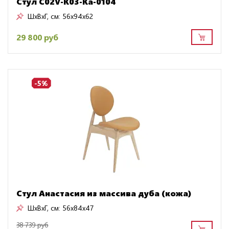
Стул C02V-K03-Ka-0104
ШxВxГ, см:
56x94x62
29 800 руб
-5%
Стул Анастасия из массива дуба (кожа)
ШxВxГ, см:
56x84x47
38 739 руб