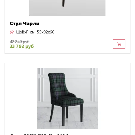
Стул Чарли
ШxВxГ, см:
55x92x60
42 240 руб
33 792 руб