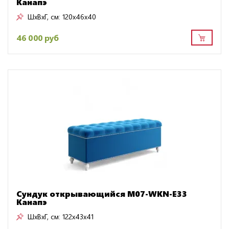
Канапэ
ШxВxГ, см:
120x46x40
46 000 руб
Сундук открывающийся M07-WKN-E33
Канапэ
ШxВxГ, см:
122x43x41