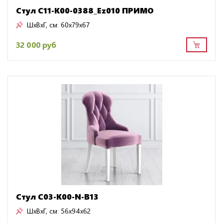
Стул C11-K00-0388_Ez010 ПРИМО
ШxВxГ, см:
60x79x67
32 000 руб
Стул C03-K00-N-B13
ШxВxГ, см:
56x94x62