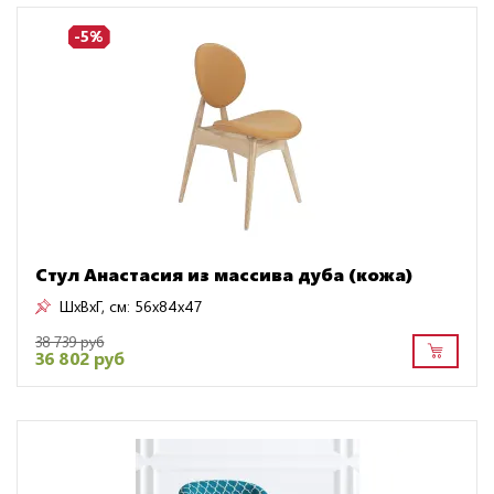
-5%
Стул Анастасия из массива дуба (кожа)
ШxВxГ, см:
56x84x47
38 739 руб
36 802 руб