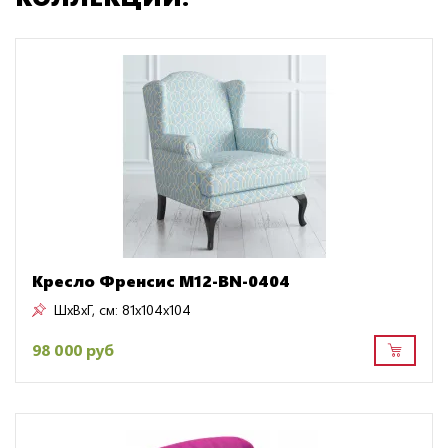
Кресло Френсис M12-BN-0404
ШxВxГ, см:
81x104x104
98 000 руб