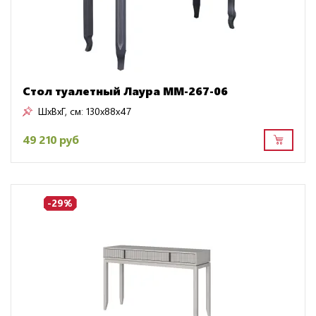
Стол туалетный Лаура ММ-267-06
ШxВxГ, см:
130x88x47
49 210 руб
-29%