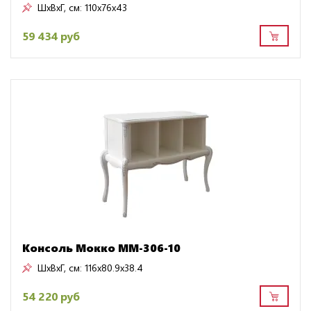
ШxВxГ, см:
110x76x43
59 434 руб
Консоль Мокко ММ-306-10
ШxВxГ, см:
116x80.9x38.4
54 220 руб