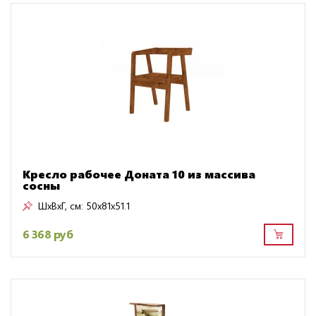
Кресло рабочее Доната 10 из массива
сосны
ШxВxГ, см:
50x81x51.1
6 368 руб