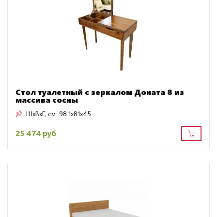
Стол туалетный с зеркалом Доната 8 из
массива сосны
ШxВxГ, см:
98.1x81x45
25 474 руб