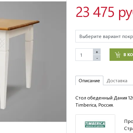
23 475 р
+
В К
-
Описание
Доставка
Стол обеденный Дания 12
Timberica, Россия.
Про
Стр