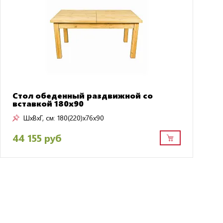
Стол обеденный раздвижной со
вставкой 180х90
ШxВxГ, см:
180(220)x76x90
44 155 руб