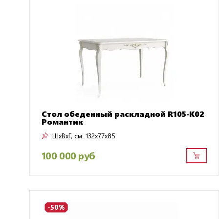
Стол обеденный раскладной R105-K02
Романтик
ШxВxГ, см:
132x77x85
100 000 руб
-50%