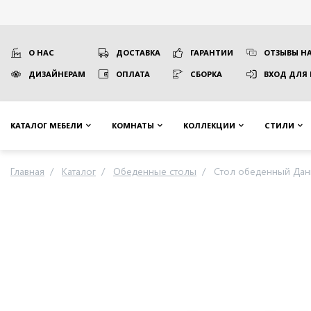
О НАС
ДОСТАВКА
ГАРАНТИИ
ОТЗЫВЫ НА
ДИЗАЙНЕРАМ
ОПЛАТА
СБОРКА
ВХОД ДЛЯ
КАТАЛОГ МЕБЕЛИ
КОМНАТЫ
КОЛЛЕКЦИИ
СТИЛИ
Главная
Каталог
Обеденные столы
Стол обеденный Дан