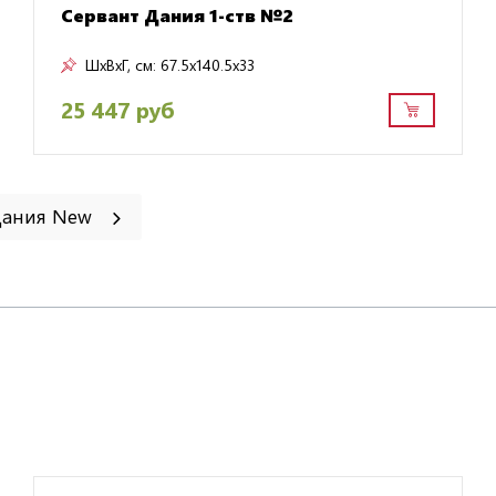
Сервант Дания 1-ств №2
ШxВxГ, см:
67.5x140.5x33
25 447 руб
 Дания New