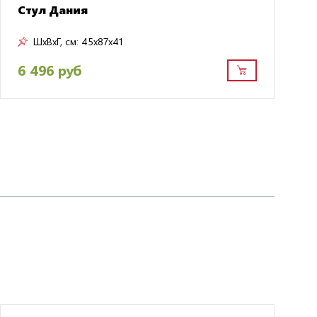
Стул Дания
ШxВxГ, см:
45x87x41
6 496 руб