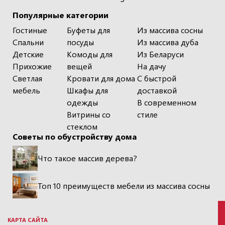
Популярные категории
Гостиные
Буфеты для
Из массива сосны
Спальни
посуды
Из массива дуба
Детские
Комоды для
Из Беларуси
Прихожие
вещей
На дачу
Светлая
Кровати для дома
С быстрой
мебель
Шкафы для
доставкой
одежды
В современном
Витрины со
стиле
стеклом
Советы по обустройству дома
Что такое массив дерева?
Топ 10 преимуществ мебели из массива сосны
КАРТА САЙТА