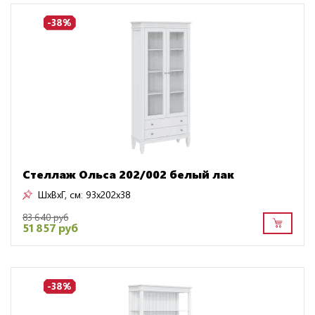
-38%
Стеллаж Ольса 202/002 белый лак
ШxВxГ, см:
93x202x38
83 640 руб
51 857 руб
-38%