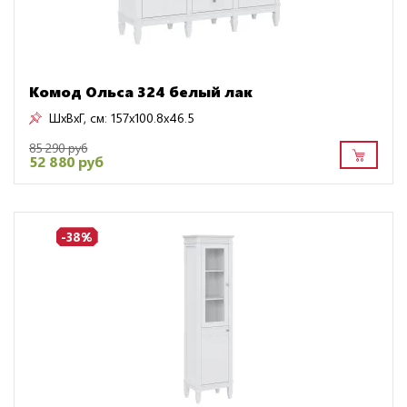
Комод Ольса 324 белый лак
ШxВxГ, см:
157x100.8x46.5
85 290 руб
52 880 руб
-38%