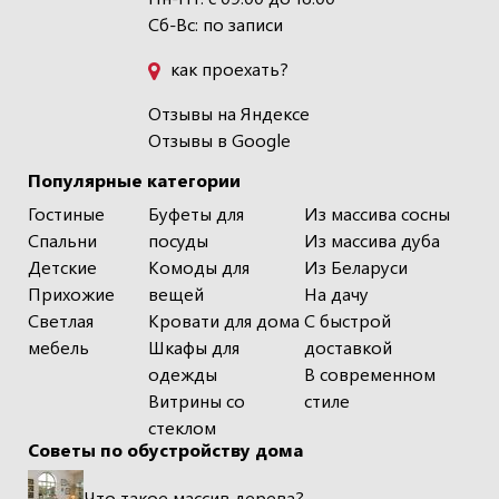
Сб-Вс: по записи
как проехать?
Отзывы на Яндексе
Отзывы в Google
Популярные категории
Гостиные
Буфеты для
Из массива сосны
Спальни
посуды
Из массива дуба
Детские
Комоды для
Из Беларуси
Прихожие
вещей
На дачу
Светлая
Кровати для дома
С быстрой
мебель
Шкафы для
доставкой
одежды
В современном
Витрины со
стиле
стеклом
Советы по обустройству дома
Что такое массив дерева?