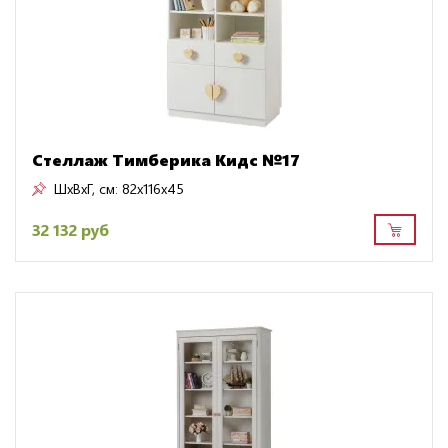
Стеллаж Тимберика Кидс №17
ШxВxГ, см:
82x116x45
32 132 руб