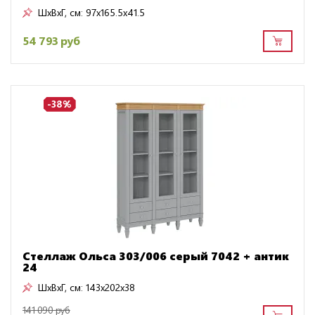
ШxВxГ, см:
97x165.5x41.5
54 793 руб
-38%
Стеллаж Ольса 303/006 серый 7042 + антик
24
ШxВxГ, см:
143x202x38
141 090 руб