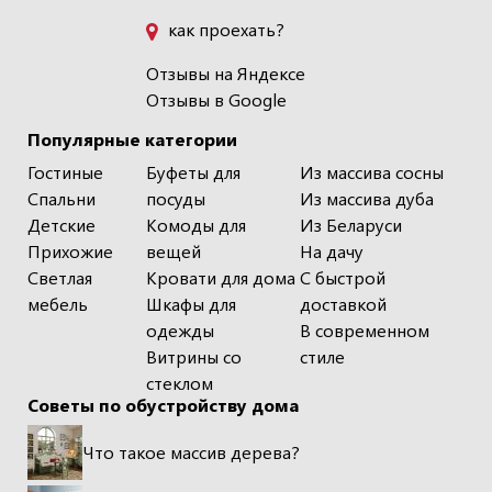
как проехать?
Отзывы на Яндексе
Отзывы в Google
Популярные категории
Гостиные
Буфеты для
Из массива сосны
Спальни
посуды
Из массива дуба
Детские
Комоды для
Из Беларуси
Прихожие
вещей
На дачу
Светлая
Кровати для дома
С быстрой
мебель
Шкафы для
доставкой
одежды
В современном
Витрины со
стиле
стеклом
Советы по обустройству дома
Что такое массив дерева?