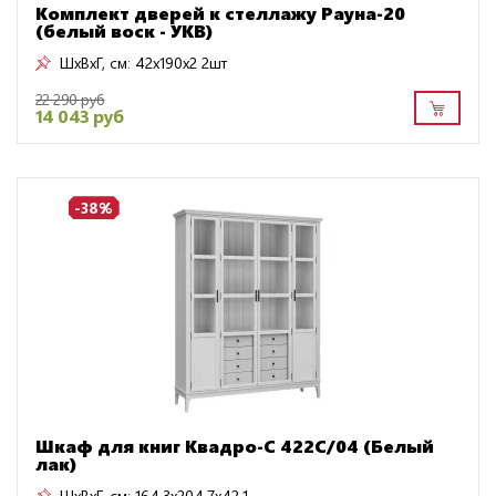
Комплект дверей к стеллажу Рауна-20
(белый воск - УКВ)
ШxВxГ, см:
42x190x2 2шт
22 290 руб
14 043 руб
-38%
Шкаф для книг Квадро-С 422С/04 (Белый
лак)
ШxВxГ, см:
164.3x204.7x42.1