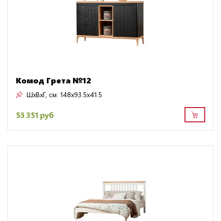
Комод Грета №12
ШxВxГ, см:
148x93.5x41.5
53 351 руб