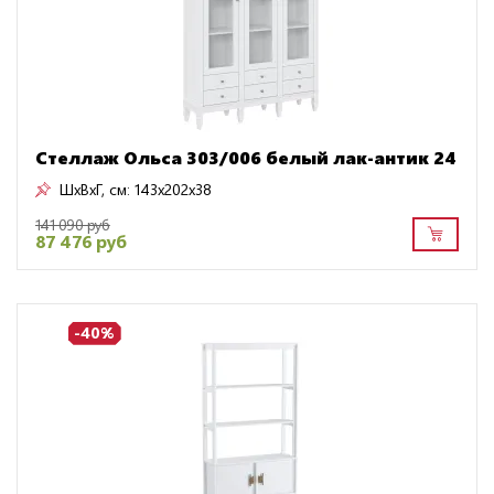
Стеллаж Ольса 303/006 белый лак-антик 24
ШxВxГ, см:
143x202x38
141 090 руб
87 476 руб
-40%