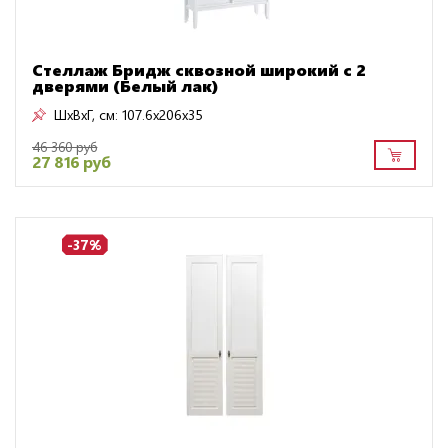
Стеллаж Бридж сквозной широкий с 2
дверями (Белый лак)
ШxВxГ, см:
107.6x206x35
46 360 руб
27 816 руб
-37%