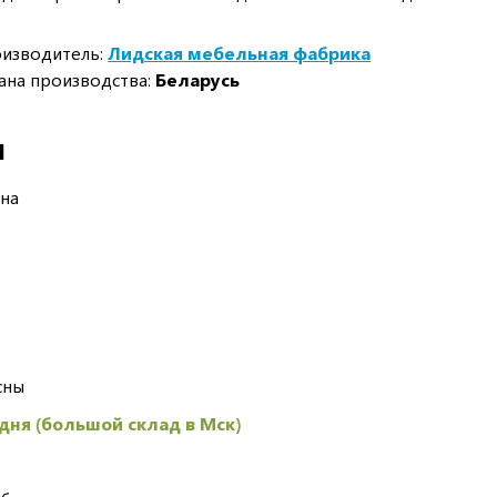
изводитель:
Лидская мебельная фабрика
ана производства:
Беларусь
И
сна
5
сны
 дня (большой склад в Мск)