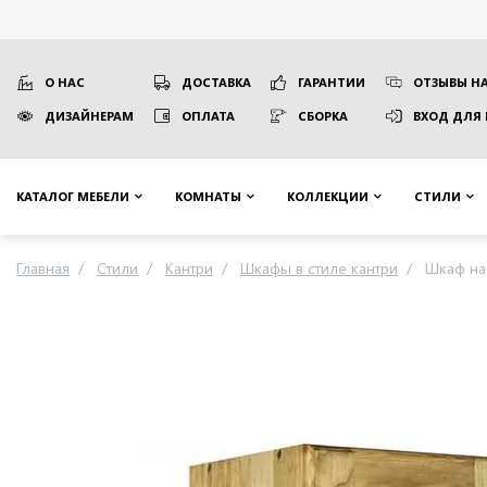
О НАС
ДОСТАВКА
ГАРАНТИИ
ОТЗЫВЫ НА
ДИЗАЙНЕРАМ
ОПЛАТА
СБОРКА
ВХОД ДЛЯ
КАТАЛОГ МЕБЕЛИ
КОМНАТЫ
КОЛЛЕКЦИИ
СТИЛИ
Главная
Стили
Кантри
Шкафы в стиле кантри
Шкаф на