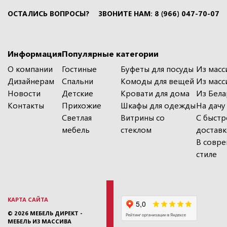
ОСТАЛИСЬ ВОПРОСЫ?
ЗВОНИТЕ НАМ: 8 (966) 047-70-07
Информация
Популярные категории
О компании
Гостиные
Буфеты для посуды
Из масс
Дизайнерам
Спальни
Комоды для вещей
Из масс
Новости
Детские
Кровати для дома
Из Бела
Контакты
Прихожие
Шкафы для одежды
На дачу
Светлая
Витрины со
С быстр
мебель
стеклом
достав
В совр
стиле
КАРТА САЙТА
© 2026
МЕБЕЛЬ ДИРЕКТ -
МЕБЕЛЬ ИЗ МАССИВА