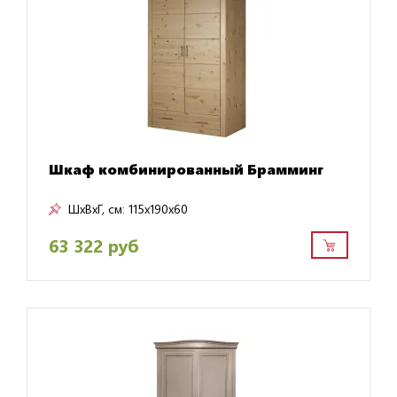
Шкаф комбинированный Брамминг
ШxВxГ, см:
115x190x60
63 322 руб