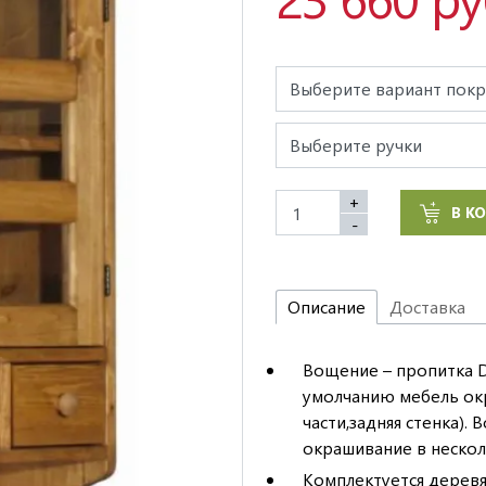
+
В К
-
Описание
Доставка
Вощение – пропитка DU
умолчанию мебель окр
части,задняя стенка)
окрашивание в нескол
Комплектуется деревя