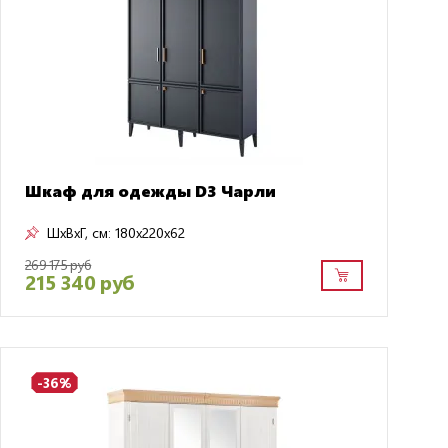
Шкаф для одежды D3 Чарли
ШxВxГ, см:
180x220x62
269 175 руб
215 340 руб
-36%