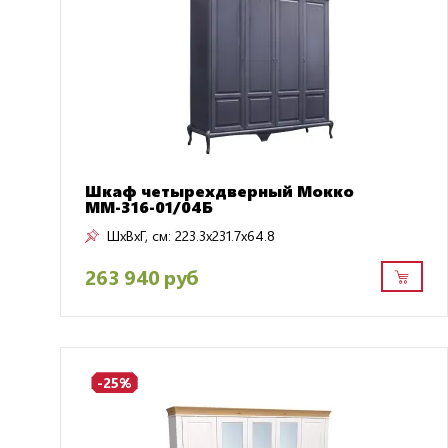
Шкаф четырехдверный Мокко
ММ-316-01/04Б
ШxВxГ, см:
223.3x231.7x64.8
263 940 руб
-25%