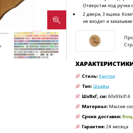
Отверстия под ручки 
2 двери, 3 ящика. Ко
не входит и заказывае
Про
Стр
ХАРАКТЕРИСТИК
Стиль:
Кантри
Тип:
Шкафы
ШxВxГ, см:
60x93x31.6
Материал:
Массив со
Сроки доставки:
Воще
Гарантия:
24 месяца