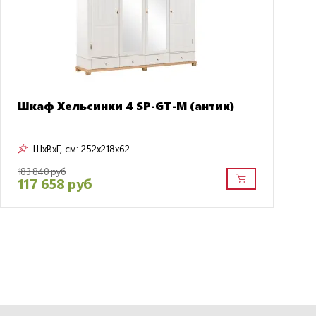
Шкаф Хельсинки 4 SP-GT-М (антик)
ШxВxГ, см:
252x218x62
183 840 руб
117 658 руб