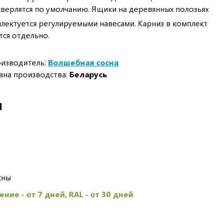
сверлятся по умолчанию. Ящики на деревянных полозьях
мплектуется регулируемыми навесами. Карниз в комплект
тся отдельно.
изводитель:
Волшебная сосна
ана производства:
Беларусь
И
сны
ние - от 7 дней, RAL - от 30 дней