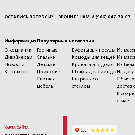
ОСТАЛИСЬ ВОПРОСЫ?
ЗВОНИТЕ НАМ: 8 (966) 047-70-07
Информация
Популярные категории
О компании
Гостиные
Буфеты для посуды
Из масс
Дизайнерам
Спальни
Комоды для вещей
Из масс
Новости
Детские
Кровати для дома
Из Бела
Контакты
Прихожие
Шкафы для одежды
На дачу
Светлая
Витрины со
С быстр
мебель
стеклом
достав
В совр
стиле
КАРТА САЙТА