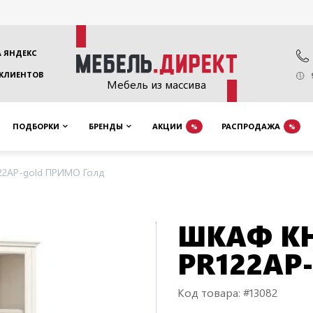
 ЯНДЕКС
 КЛИЕНТОВ
Мебель из массива
ПОДБОРКИ
БРЕНДЫ
АКЦИИ
РАСПРОДАЖА
%
%
22AP-gold ПРИМО Голд
ШКАФ К
PR122AP
Код товара: #13082