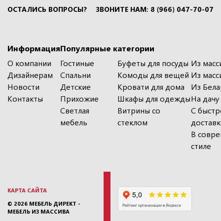
ОСТАЛИСЬ ВОПРОСЫ?
ЗВОНИТЕ НАМ: 8 (966) 047-70-07
Информация
Популярные категории
О компании
Гостиные
Буфеты для посуды
Из масс
Дизайнерам
Спальни
Комоды для вещей
Из масс
Новости
Детские
Кровати для дома
Из Бела
Контакты
Прихожие
Шкафы для одежды
На дачу
Светлая
Витрины со
С быстр
мебель
стеклом
достав
В совр
стиле
КАРТА САЙТА
© 2026
МЕБЕЛЬ ДИРЕКТ -
МЕБЕЛЬ ИЗ МАССИВА