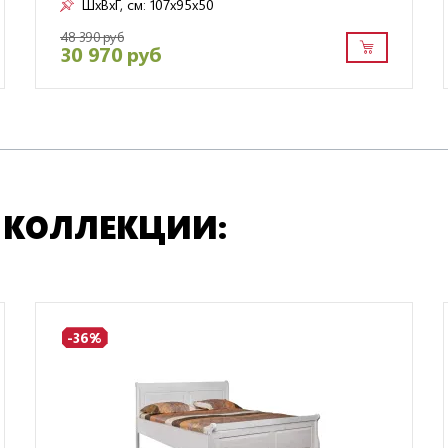
ШxВxГ, см:
107x95x50
48 390 руб
30 970 руб
 КОЛЛЕКЦИИ:
-36%