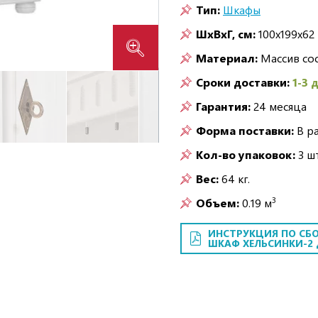
Тип:
Шкафы
ШxВxГ, см:
100x199x62
Материал:
Массив со
Сроки доставки:
1-3 
Гарантия:
24 месяца
Форма поставки:
В р
Кол-во упаковок:
3 шт
Вес:
64 кг.
3
Объем:
0.19 м
ИНСТРУКЦИЯ ПО СБО
ШКАФ ХЕЛЬСИНКИ-2