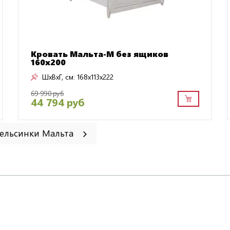
Кровать Мальта-М без ящиков
160х200
ШxВxГ, см:
168x113x222
69 990 руб
44 794 руб
Хельсинки Мальта