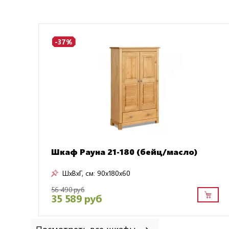
-37%
Шкаф Рауна 21-180 (бейц/масло)
ШxВxГ, см:
90x180x60
56 490 руб
35 589 руб
Посмотреть все шкафы