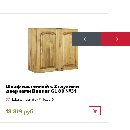
-
Шк
Шкаф настенный с 2 глухими
дверками Викинг GL 80 №31
ШxВxГ, см:
80x71.6x33.5
183
18 819 руб
11