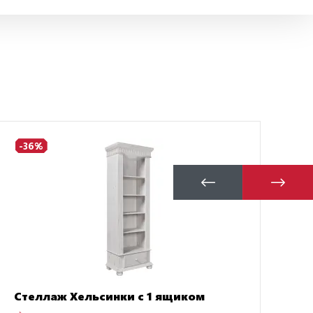
-36%
-
Кр
Стеллаж Хельсинки с 1 ящиком