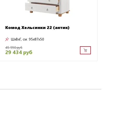
Комод Хельсинки 22 (антик)
ШxВxГ, см:
95x87x50
45 990 руб
60 
29 434 руб
3