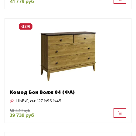
41 779 руб
-32%
Комод Бон Вояж 04 (ФА)
ШxВxГ, см:
127.1x96.1x45
58 440 руб
39 739 руб