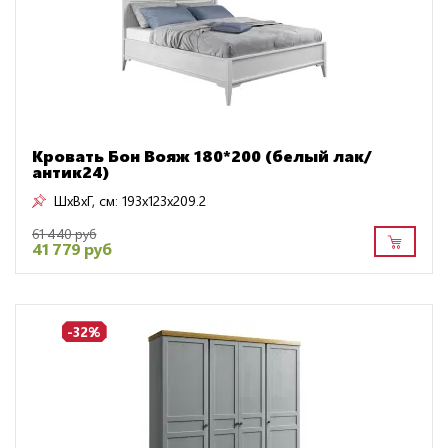
Кровать Бон Вояж 180*200 (белый лак/
антик24)
ШxВxГ, см:
193x123x209.2
61 440 руб
41 779 руб
-32%