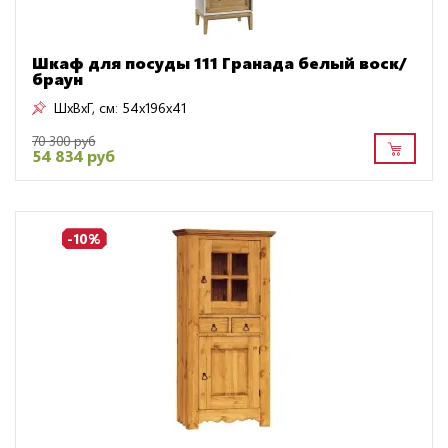
Шкаф для посуды 111 Гранада белый воск/
браун
ШxВxГ, см:
54x196x41
70 300 руб
54 834 руб
-10%