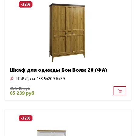
-32%
Шкаф для одежды Бон Вояж 20 (ФА)
ШxВxГ, см:
133.5x209.6x59
95 940 руб
65 239 руб
-32%