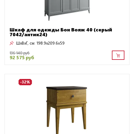
Шкаф для одежды Бон Вояж 40 (серый
7042/антик24)
ШxВxГ, см:
198.9x209.6x59
136 140 руб
92 575 руб
-32%