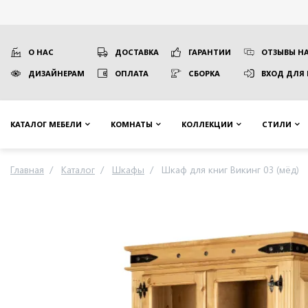
О НАС
ДОСТАВКА
ГАРАНТИИ
ОТЗЫВЫ НА
ДИЗАЙНЕРАМ
ОПЛАТА
СБОРКА
ВХОД ДЛЯ
КАТАЛОГ МЕБЕЛИ
КОМНАТЫ
КОЛЛЕКЦИИ
СТИЛИ
Главная
Каталог
Шкафы
Шкаф для книг Викинг 03 (мёд)