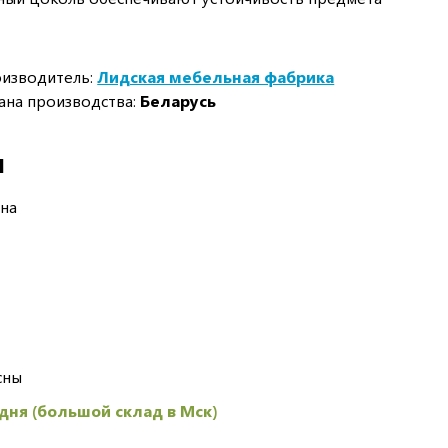
изводитель:
Лидская мебельная фабрика
ана производства:
Беларусь
И
сна
сны
 дня (большой склад в Мск)