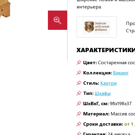
интерьера.
Про
Стр
ХАРАКТЕРИСТИК
Цвет:
Состаренная со
Коллекция:
Викинг
Стиль:
Кантри
Тип:
Шкафы
ШxВxГ, см:
98x198x37
Материал:
Массив со
Сроки доставки:
от 1
Гарантия:
24 месяца