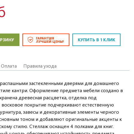
б
ГАРАНТИЯ
ОРЗИНУ
КУПИТЬ В 1 КЛИК
ЛУЧШЕЙ ЦЕНЫ!
Оплата
Правила ухода
 распашными застекленными дверями для домашнего
 стиле кантри. Оформление предмета мебели создано в
хранена древесная расцветка, отделка под
 и восковое покрытие подчеркивают естественную
фурнитура, завесы и декоративные элементы черного
основным тоном и добавляют оригинальные акценты к
ому стилю. Стеллаж оснащен 4 полками для книг.
ный цоколь обеспечивают устойчивость предмета