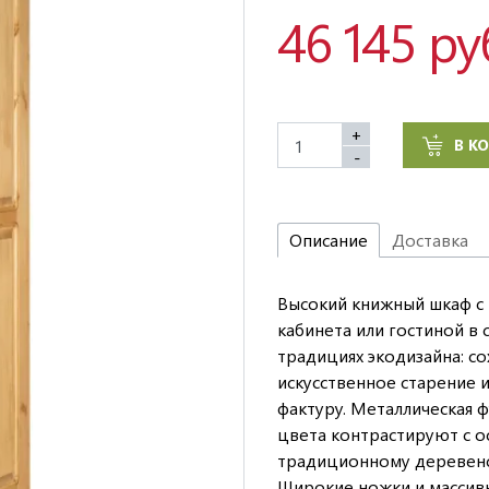
46 145 ру
+
В К
-
Описание
Доставка
Высокий книжный шкаф с
кабинета или гостиной в
традициях экодизайна: со
искусственное старение
фактуру. Металлическая 
цвета контрастируют с 
традиционному деревенск
Широкие ножки и массив