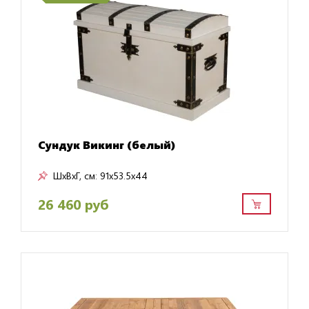
Сундук Викинг (белый)
ШxВxГ, см:
91x53.5x44
26 460 руб