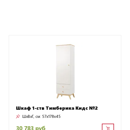
Шкаф 1-ств Тимберика Кидс №2
ШxВxГ, см:
57x178x45
30 783 руб