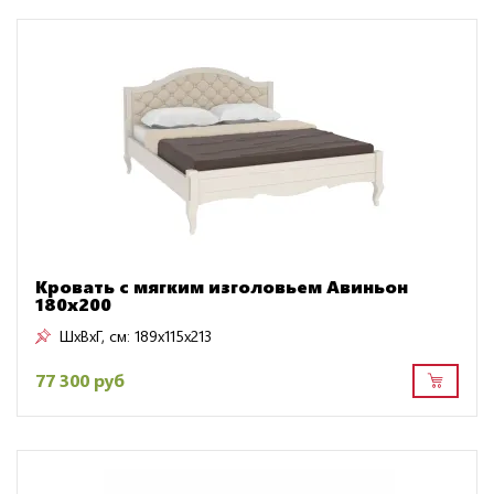
Кровать с мягким изголовьем Авиньон
180х200
ШxВxГ, см:
189x115x213
77 300 руб