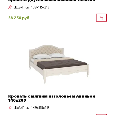
ШxВxГ, см:
189x115x213
58 250 руб
Кровать с мягким изголовьем Авиньон
140х200
ШxВxГ, см:
149x115x213