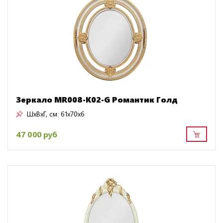
Зеркало MR008-K02-G Романтик Голд
ШxВxГ, см:
61x70x6
47 000 руб