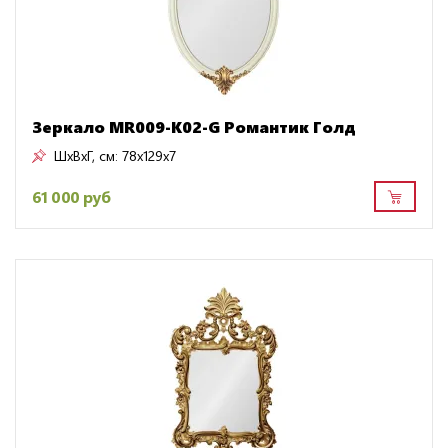
Зеркало MR009-K02-G Романтик Голд
ШxВxГ, см:
78x129x7
61 000 руб