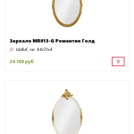
Зеркало MR013-G Романтик Голд
ШxВxГ, см:
44x72x4
24 100 руб