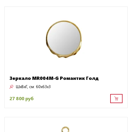
Зеркало MR004M-G Романтик Голд
ШxВxГ, см:
60x63x3
27 800 руб