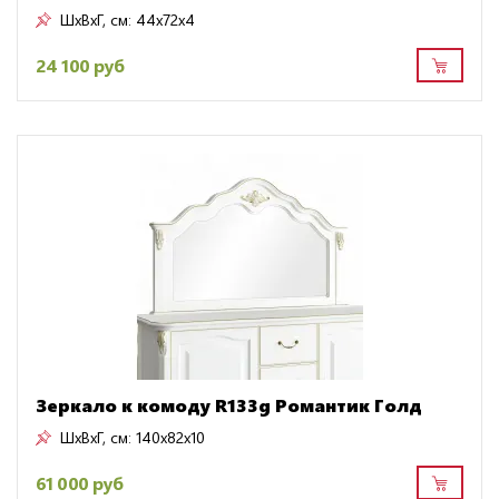
ШxВxГ, см:
44x72x4
24 100 руб
Зеркало к комоду R133g Романтик Голд
ШxВxГ, см:
140x82x10
61 000 руб