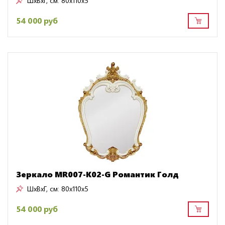
ШxВxГ, см:
80x110x5
54 000 руб
Зеркало MR007-K02-G Романтик Голд
ШxВxГ, см:
80x110x5
54 000 руб