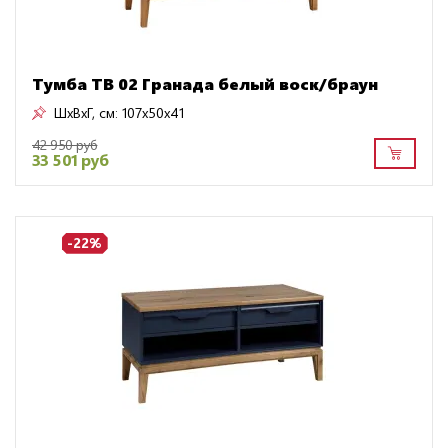
Тумба ТВ 02 Гранада белый воск/браун
ШxВxГ, см:
107x50x41
42 950 руб
33 501 руб
-22%