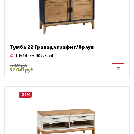
Тумба 22 Гранада графит/браун
ШxВxГ, см:
107x82x41
73 130 руб
57 041 руб
-22%