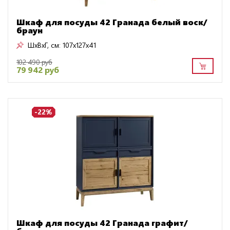
Шкаф для посуды 42 Гранада белый воск/
браун
ШxВxГ, см:
107x127x41
102 490 руб
79 942 руб
-22%
Шкаф для посуды 42 Гранада графит/