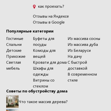
как проехать?
Отзывы на Яндексе
Отзывы в Google
Популярные категории
Гостиные
Буфеты для
Из массива сосны
Спальни
посуды
Из массива дуба
Детские
Комоды для
Из Беларуси
Прихожие
вещей
На дачу
Светлая
Кровати для дома
С быстрой
мебель
Шкафы для
доставкой
одежды
В современном
Витрины со
стиле
стеклом
Советы по обустройству дома
Что такое массив дерева?