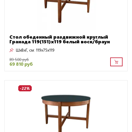
Стол обеденный раздвижной круглый
Гранада 119(151)х119 белый воск/браун
ШxВxГ, см:
119x75x119
89 500 руб
69 810 руб
-22%