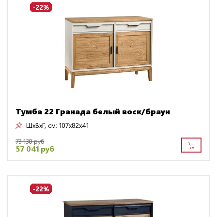
-22%
Тумба 22 Гранада белый воск/браун
ШxВxГ, см:
107x82x41
73 130 руб
57 041 руб
-22%