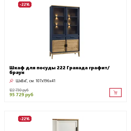
-22%
Шкаф для посуды 222 Гранада графит/
браун
ШxВxГ, см:
107x196x41
122 730 руб
95 729 руб
-22%