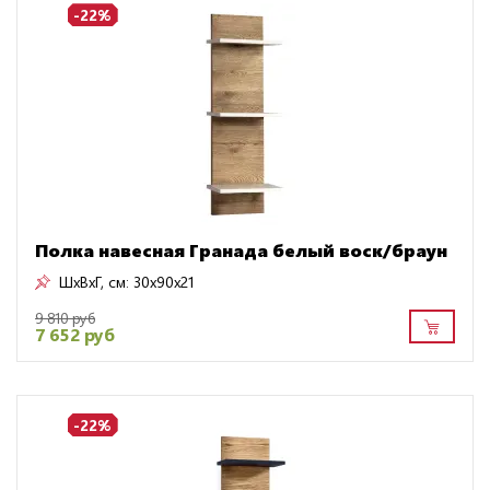
-22%
Полка навесная Гранада белый воск/браун
ШxВxГ, см:
30x90x21
9 810 руб
7 652 руб
-22%