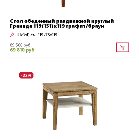
Стол обеденный раздвижной круглый
Гранада 119(151)х119 графит/браун
ШxВxГ, см:
119x75x119
89 500 руб
69 810 руб
-22%