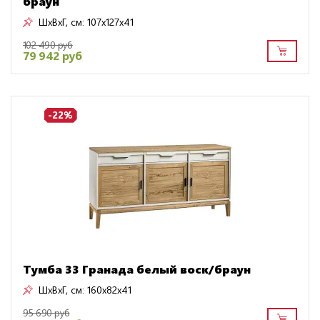
браун
ШxВxГ, см:
107x127x41
102 490 руб
79 942 руб
-22%
Тумба 33 Гранада белый воск/браун
ШxВxГ, см:
160x82x41
95 690 руб