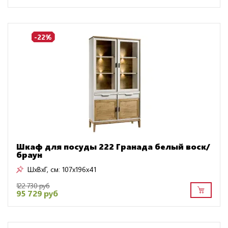
-22%
Шкаф для посуды 222 Гранада белый воск/
браун
ШxВxГ, см:
107x196x41
122 730 руб
95 729 руб