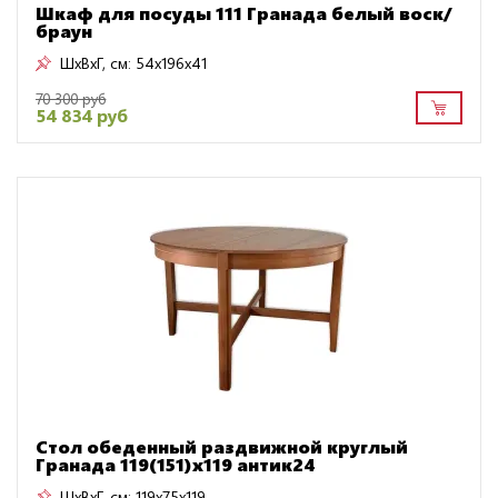
Шкаф для посуды 111 Гранада белый воск/
браун
ШxВxГ, см:
54x196x41
70 300 руб
54 834 руб
Стол обеденный раздвижной круглый
Гранада 119(151)х119 антик24
ШxВxГ, см:
119x75x119