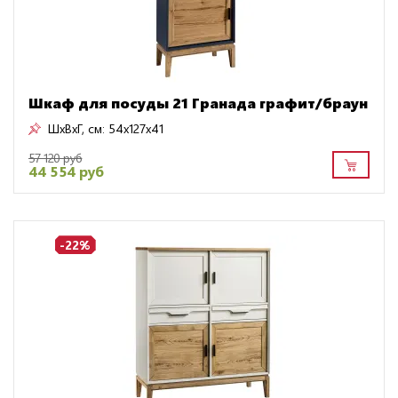
Шкаф для посуды 21 Гранада графит/браун
ШxВxГ, см:
54x127x41
57 120 руб
44 554 руб
-22%