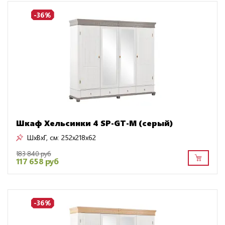
-36%
Шкаф Хельсинки 4 SP-GT-М (серый)
ШxВxГ, см:
252x218x62
183 840 руб
117 658 руб
-36%