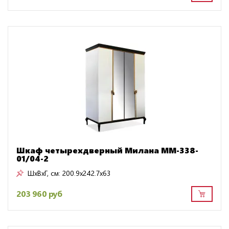
Шкаф четырехдверный Милана ММ-338-
01/04-2
ШxВxГ, см:
200.9x242.7x63
203 960 руб