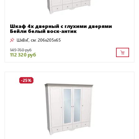
Шкаф 4х дверный с глухими дверями
Бейли белый воск-антик
ШxВxГ, см:
206x205x65
149 760 руб
112 320 руб
-25%