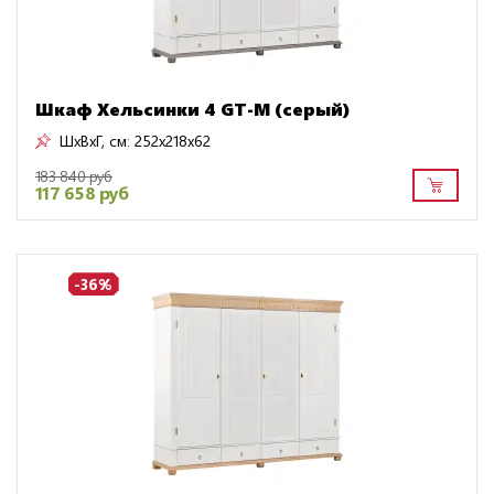
Шкаф Хельсинки 4 GT-М (серый)
ШxВxГ, см:
252x218x62
183 840 руб
117 658 руб
-36%