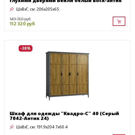
глухими дверями Бейли белый воск-антик
ШxВxГ, см:
206x205x65
149 760 руб
112 320 руб
-38%
Шкаф для одежды "Квадро-С" 40 (Серый
7042-Антик 24)
ШxВxГ, см:
191.9x204.7x60.4