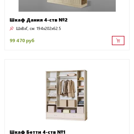
Шкаф Дания 4-ств №2
ШxВxГ, см:
194x202x62.5
99 470 руб
Шкаф Бетти 4-ств №1