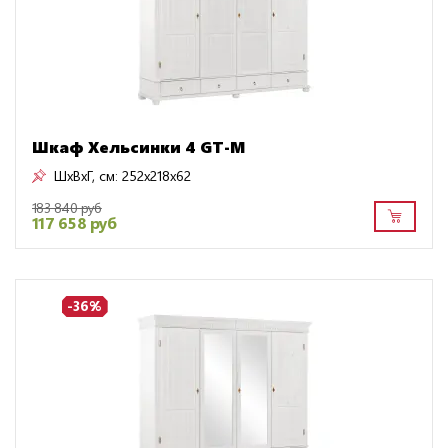
Шкаф Хельсинки 4 GT-М
ШxВxГ, см:
252x218x62
183 840 руб
117 658 руб
-36%