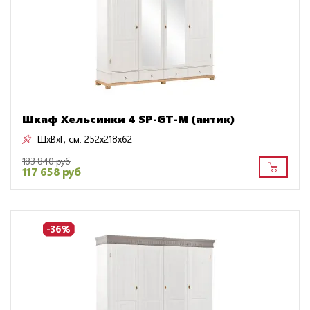
Шкаф Хельсинки 4 SP-GT-М (антик)
ШxВxГ, см:
252x218x62
183 840 руб
117 658 руб
-36%