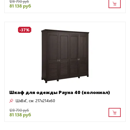
128 790 руб
81 138 руб
-37%
Шкаф для одежды Рауна 40 (колониал)
ШxВxГ, см:
217x214x60
128 790 руб
81 138 руб