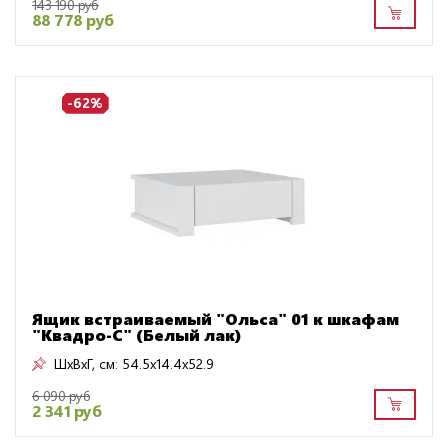
143 190 руб
88 778 руб
-62%
Ящик встраиваемый "Ольса" 01 к шкафам
"Квадро-С" (Белый лак)
ШxВxГ, см:
54.5x14.4x52.9
6 090 руб
2 341 руб