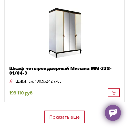
Шкаф четырехдверный Милана ММ-338-
01/04-3
ШxВxГ, см:
180.9x242.7x63
193 110 руб
Показать еще