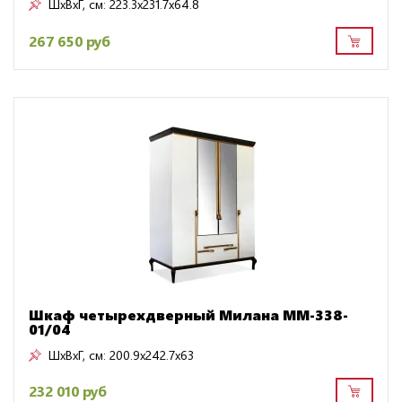
ШxВxГ, см:
223.3x231.7x64.8
267 650 руб
Шкаф четырехдверный Милана ММ-338-
01/04
ШxВxГ, см:
200.9x242.7x63
232 010 руб