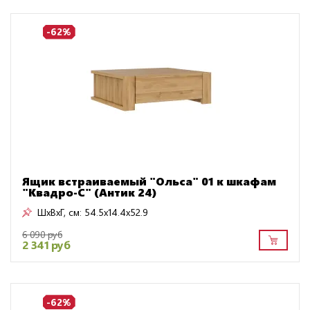
-62%
Ящик встраиваемый "Ольса" 01 к шкафам
"Квадро-С" (Антик 24)
ШxВxГ, см:
54.5x14.4x52.9
6 090 руб
2 341 руб
-62%