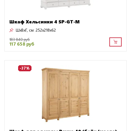
Шкаф Хельсинки 4 SP-GT-М
ШxВxГ, см:
252x218x62
183 840 руб
117 658 руб
-37%