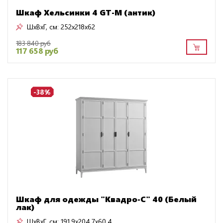
Шкаф Хельсинки 4 GT-М (антик)
ШxВxГ, см:
252x218x62
183 840 руб
117 658 руб
-38%
Шкаф для одежды "Квадро-С" 40 (Белый
лак)
ШxВxГ, см:
191.9x204.7x60.4