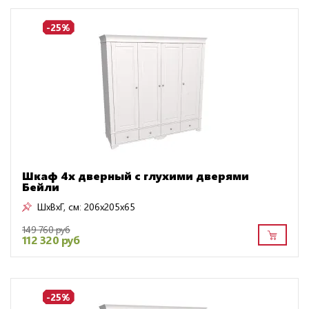
-25%
Шкаф 4х дверный с глухими дверями
Бейли
ШxВxГ, см:
206x205x65
149 760 руб
112 320 руб
-25%