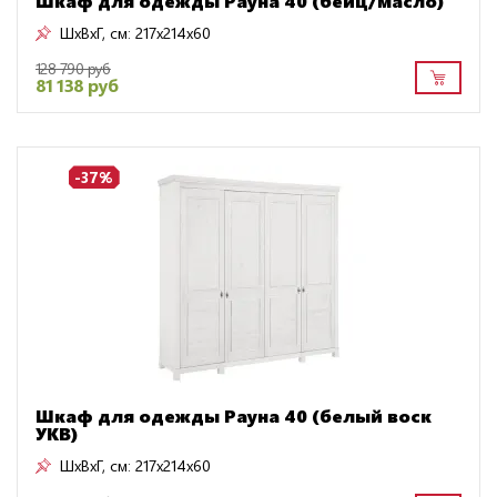
Шкаф для одежды Рауна 40 (бейц/масло)
ШxВxГ, см:
217x214x60
128 790 руб
81 138 руб
-37%
Шкаф для одежды Рауна 40 (белый воск
УКВ)
ШxВxГ, см:
217x214x60