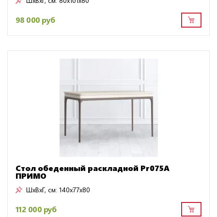
ШxВxГ, см:
80x101x80
98 000 руб
Стол обеденный раскладной Pr075A
ПРИМО
ШxВxГ, см:
140x77x80
112 000 руб