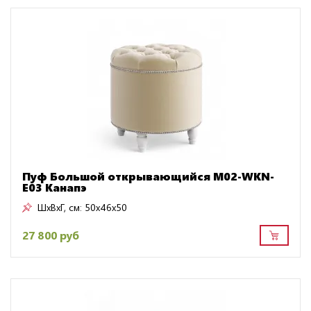
Пуф Большой открывающийся M02-WKN-
E03 Канапэ
ШxВxГ, см:
50x46x50
27 800 руб