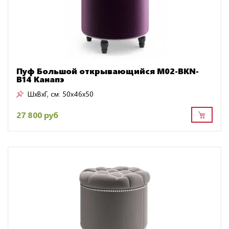
Пуф Большой открывающийся M02-BKN-
B14 Канапэ
ШxВxГ, см:
50x46x50
27 800 руб