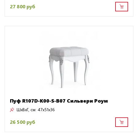
27 800 руб
Пуф R107D-K00-S-B07 Сильвери Роум
ШxВxГ, см:
47x51x36
26 500 руб