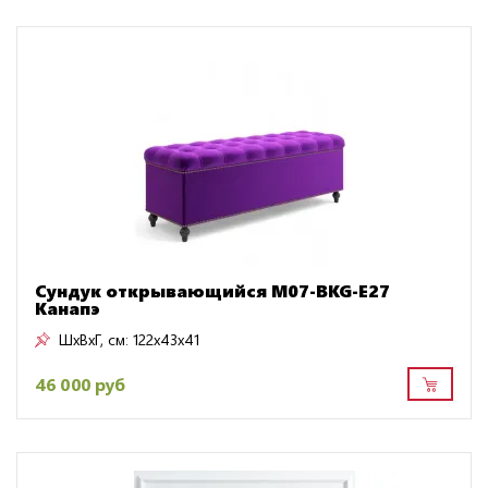
Сундук открывающийся M07-BKG-E27
Канапэ
ШxВxГ, см:
122x43x41
46 000 руб