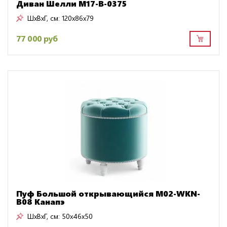
Диван Шелли M17-B-0375
ШxВxГ, см:
120x86x79
77 000 руб
Пуф Большой открывающийся M02-WKN-
B08 Канапэ
ШxВxГ, см:
50x46x50