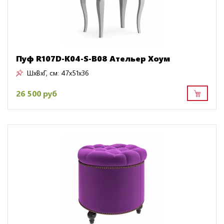
Пуф R107D-K04-S-B08 Ательер Хоум
ШxВxГ, см:
47x51x36
26 500 руб