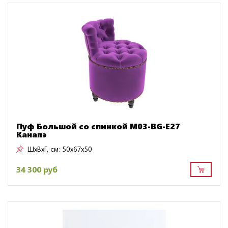
Пуф Большой со спинкой M03-BG-E27
Канапэ
ШxВxГ, см:
50x67x50
34 300 руб