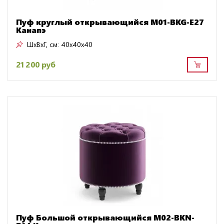
Пуф круглый открывающийся M01-BKG-E27
Канапэ
ШxВxГ, см:
40x40x40
21 200 руб
Пуф Большой открывающийся M02-BKN-