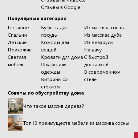
Отзывы в Google
Популярные категории
Гостиные
Буфеты для
Из массива сосны
Спальни
посуды
Из массива дуба
Детские
Комоды для
Из Беларуси
Прихожие
вещей
На дачу
Светлая
Кровати для дома
С быстрой
мебель
Шкафы для
доставкой
одежды
В современном
Витрины со
стиле
стеклом
Советы по обустройству дома
Что такое массив дерева?
Топ 10 преимуществ мебели из массива сосны