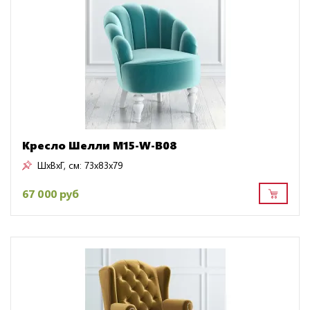
Кресло Шелли M15-W-B08
ШxВxГ, см:
73x83x79
67 000 руб