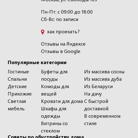
Пн-Пт: с 09:00 до 18:00
Сб-Вс: по записи
как проехать?
Отзывы на Яндексе
Отзывы в Google
Популярные категории
Гостиные
Буфеты для
Из массива сосны
Спальни
посуды
Из массива дуба
Детские
Комоды для
Из Беларуси
Прихожие
вещей
На дачу
Светлая
Кровати для дома
С быстрой
мебель
Шкафы для
доставкой
одежды
В современном
Витрины со
стиле
стеклом
Советы по обустройству дома