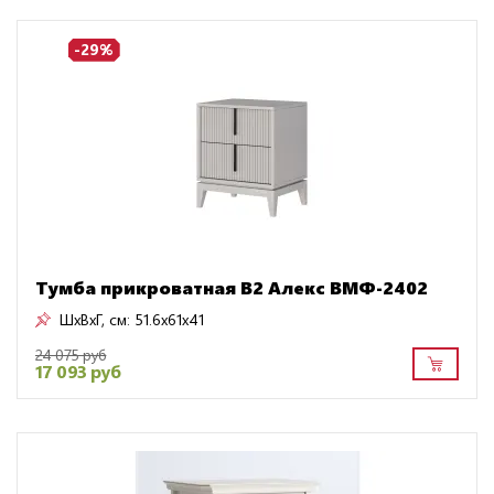
-29%
Тумба прикроватная В2 Алекс ВМФ-2402
ШxВxГ, см:
51.6x61x41
24 075 руб
17 093 руб