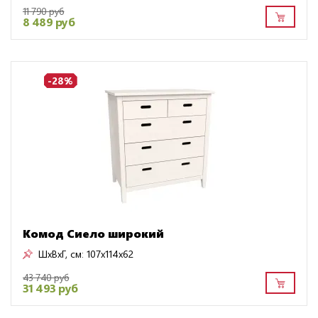
11 790 руб
8 489 руб
-28%
Комод Сиело широкий
ШxВxГ, см:
107x114x62
43 740 руб
31 493 руб