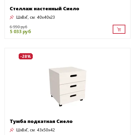
Стеллаж настенный Сиело
ШxВxГ, см:
40x40x23
6 990 руб
5 033 руб
-28%
Тумба подкатная Сиело
ШxВxГ, см:
43x50x42