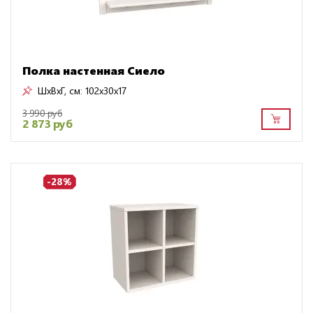
Полка настенная Сиело
ШxВxГ, см:
102x30x17
3 990 руб
2 873 руб
-28%