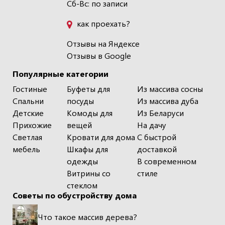
Сб-Вс: по записи
как проехать?
Отзывы на Яндексе
Отзывы в Google
Популярные категории
Гостиные
Буфеты для
Из массива сосны
Спальни
посуды
Из массива дуба
Детские
Комоды для
Из Беларуси
Прихожие
вещей
На дачу
Светлая
Кровати для дома
С быстрой
мебель
Шкафы для
доставкой
одежды
В современном
Витрины со
стиле
стеклом
Советы по обустройству дома
Что такое массив дерева?