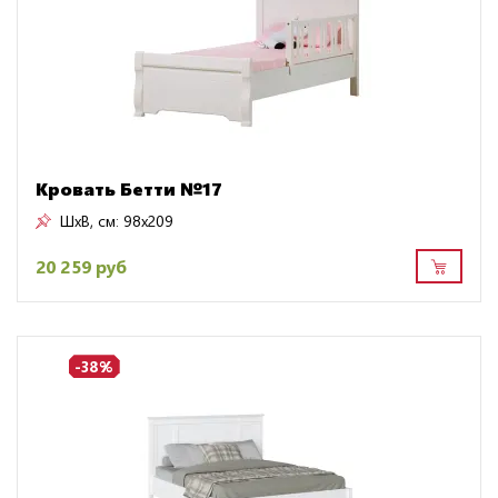
Кровать Бетти №17
ШxВ, см:
98x209
20 259 руб
-38%