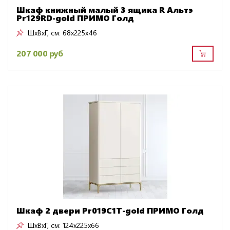
Шкаф книжный малый 3 ящика R Альтэ
Pr129RD-gold ПРИМО Голд
ШxВxГ, см:
68x225x46
207 000 руб
Шкаф 2 двери Pr019C1T-gold ПРИМО Голд
ШxВxГ, см:
124x225x66