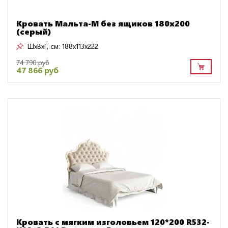
Кровать Мальта-М без ящиков 180х200
(серый)
ШxВxГ, см:
188x113x222
74 790 руб
47 866 руб
Кровать с мягким изголовьем 120*200 R532-