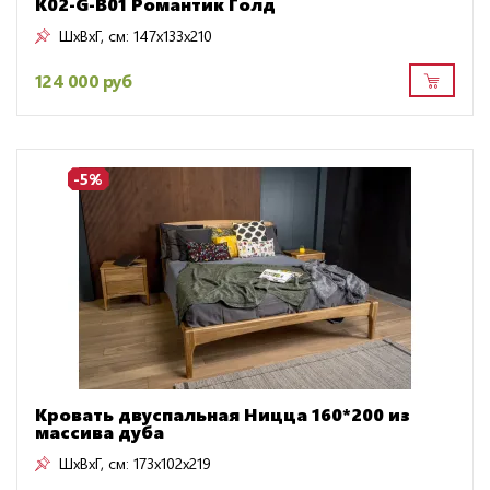
K02-G-B01 Романтик Голд
ШxВxГ, см:
147x133x210
124 000 руб
-5%
Кровать двуспальная Ницца 160*200 из
массива дуба
ШxВxГ, см:
173x102x219