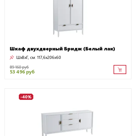
Шкаф двухдверный Бридж (Белый лак)
ШxВxГ, см:
117,6x206x60
89 160 руб
53 496 руб
-40%