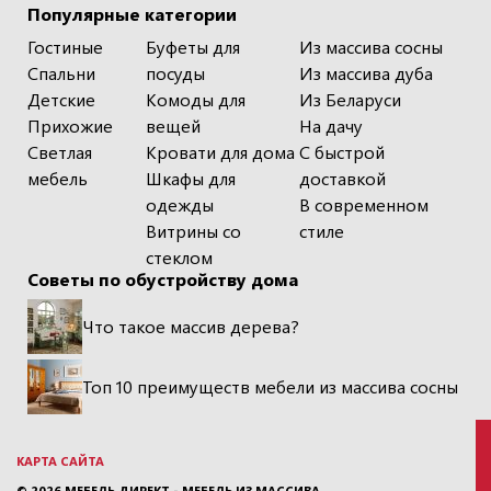
Популярные категории
Гостиные
Буфеты для
Из массива сосны
Спальни
посуды
Из массива дуба
Детские
Комоды для
Из Беларуси
Прихожие
вещей
На дачу
Светлая
Кровати для дома
С быстрой
мебель
Шкафы для
доставкой
одежды
В современном
Витрины со
стиле
стеклом
Советы по обустройству дома
Что такое массив дерева?
Топ 10 преимуществ мебели из массива сосны
КАРТА САЙТА
© 2026
МЕБЕЛЬ ДИРЕКТ - МЕБЕЛЬ ИЗ МАССИВА