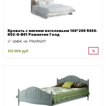
Кровать с мягким изголовьем 160*200 R656-
K02-G-B01 Романтик Голд
ШxВxГ, см:
170x130x217
130 000 руб