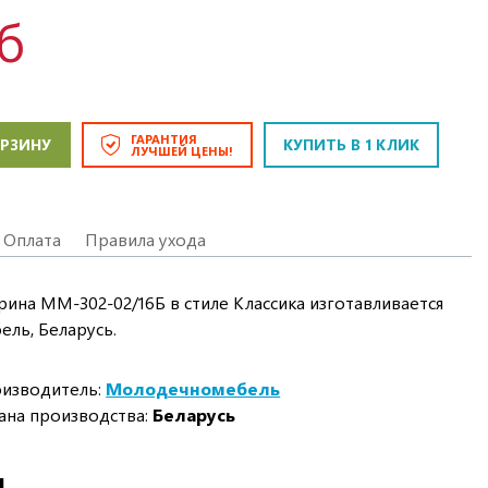
б
ГАРАНТИЯ
ОРЗИНУ
КУПИТЬ В 1 КЛИК
ЛУЧШЕЙ ЦЕНЫ!
Оплата
Правила ухода
рина ММ-302-02/16Б в стиле Классика изготавливается
ль, Беларусь.
изводитель:
Молодечномебель
ана производства:
Беларусь
И