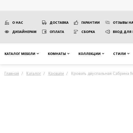
О НАС
ДОСТАВКА
ГАРАНТИИ
ОТЗЫВЫ НА
ДИЗАЙНЕРАМ
ОПЛАТА
СБОРКА
ВХОД ДЛЯ
КАТАЛОГ МЕБЕЛИ
КОМНАТЫ
КОЛЛЕКЦИИ
СТИЛИ
Главная
Каталог
Кровати
Кровать двуспальная Сабрина 