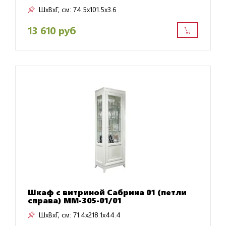
ШxВxГ, см:
74.5x101.5x3.6
13 610 руб
Шкаф с витриной Сабрина 01 (петли
справа) ММ-305-01/01
ШxВxГ, см:
71.4x218.1x44.4