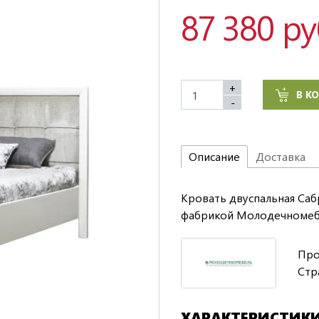
87 380 ру
+
В К
-
Описание
Доставка
Кровать двуспальная Саб
фабрикой Молодечномебе
Про
Стр
ХАРАКТЕРИСТИК