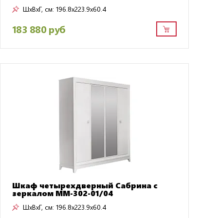
ШxВxГ, см:
196.8x223.9x60.4
183 880 руб
Шкаф четырехдверный Сабрина с
зеркалом ММ-302-01/04
ШxВxГ, см:
196.8x223.9x60.4