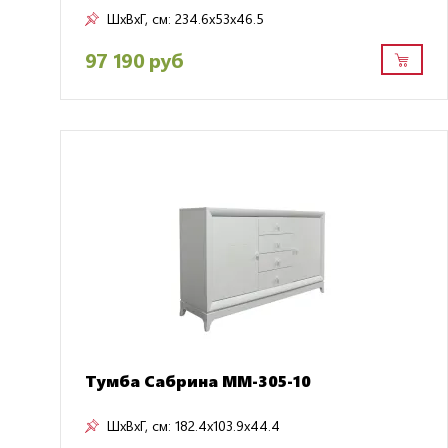
ШxВxГ, см:
234.6x53x46.5
97 190 руб
Тумба Сабрина ММ-305-10
ШxВxГ, см:
182.4x103.9x44.4