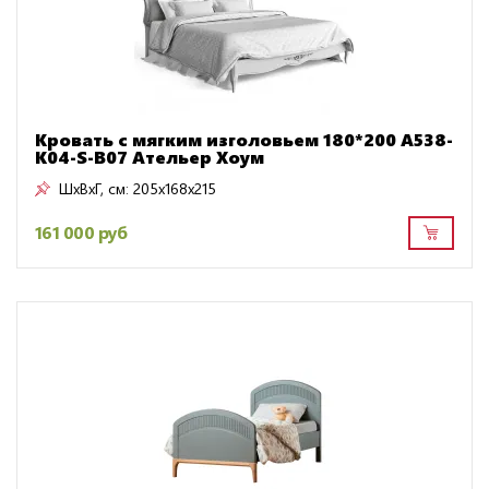
Кровать с мягким изголовьем 180*200 A538-
K04-S-B07 Ательер Хоум
ШxВxГ, см:
205x168x215
161 000 руб