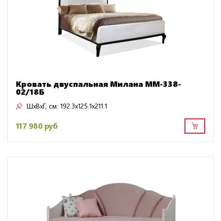
Кровать двуспальная Милана ММ-338-
02/18Б
ШxВxГ, см:
192.3x125.1x211.1
117 980 руб