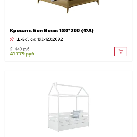
Кровать Бон Вояж 180*200 (ФА)
ШxВxГ, см:
193x123x209.2
61 440 руб
41 779 руб