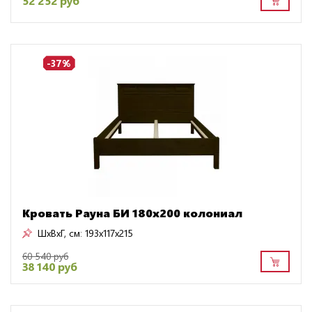
52 252 руб
-37%
Кровать Рауна БИ 180х200 колониал
ШxВxГ, см:
193x117x215
60 540 руб
38 140 руб