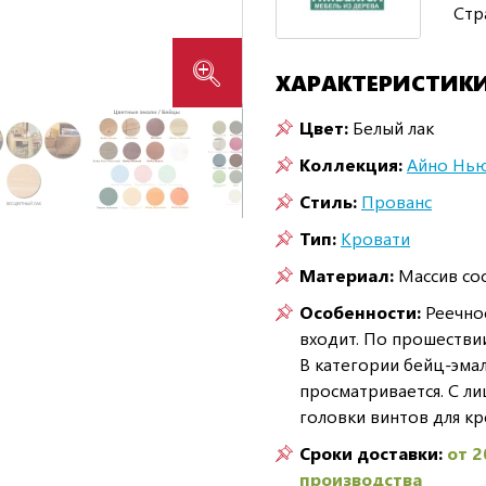
Стр
ХАРАКТЕРИСТИК
Цвет:
Белый лак
Коллекция:
Айно Нь
Стиль:
Прованс
Тип:
Кровати
Материал:
Массив со
Особенности:
Реечное
входит. По прошестви
В категории бейц-эмал
просматривается. С л
головки винтов для кр
Сроки доставки:
от 2
производства