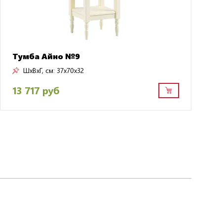
Тумба Айно №9
ШxВxГ, см:
37x70x32
13 717 руб