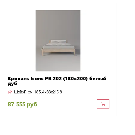
Кровать Icons РВ 202 (180x200) белый
дуб
ШxВxГ, см:
185.4x83x215.8
87 555 руб